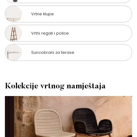
Vrtne klupe
Vrtni regali i police
Suncobrani za terase
Kolekcije vrtnog namještaja