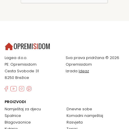
Lagea d.o.o.
Sva prava pridržana © 2026
PE: Opremisidom
Opremisidom
Cesta Svobode 31
Izrada
Ideaz
8250 Brežice
PROIZVODI
Namještaj za djecu
Dnevne sobe
Spalnice
Komadni namještaj
Blagovaonice
Rasvjeta
Kuhinje
Tepisi