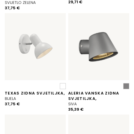
29,71
€
SVIJETLO ZELENA
37,75
€
TEXAS ZIDNA SVJETILJKA,
ALERIA VANSKA ZIDNA
BIJELA
SVJETILJKA,
37,75
€
SIVA
35,39
€