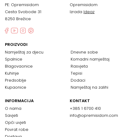
PE: Opremisidom
Opremisidom
Cesta Svobode 31
Izrada
Ideaz
8250 Brežice
PROIZVODI
Namještaj za djecu
Dnevne sobe
Spalnice
Komadni namještaj
Blagovaonice
Rasvjeta
Kuhinje
Tepisi
Predsoblje
Dodaci
Kupaonice
Namještaj na zalihi
INFORMACIJA
KONTAKT
O nama
+385 1 6700 410
Savjeti
info@opremisidom.com
Opći uvjeti
Povrat robe
Dostava