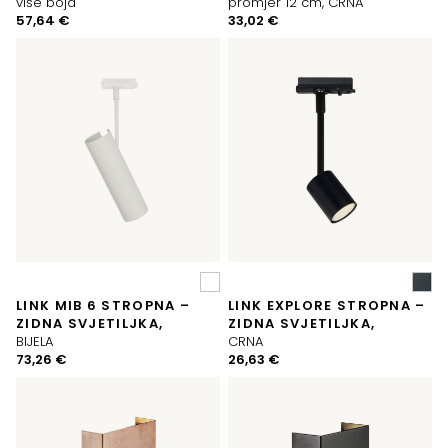
više boja
promjer 12 cm, CRNA
57,64
€
33,02
€
LINK MIB 6 STROPNA –
LINK EXPLORE STROPNA –
ZIDNA SVJETILJKA,
ZIDNA SVJETILJKA,
BIJELA
CRNA
73,26
€
26,63
€