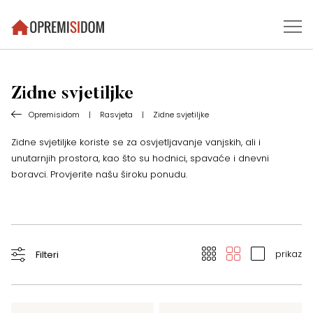
Zidne svjetiljke
Opremisidom
|
Rasvjeta
|
Zidne svjetiljke
Zidne svjetiljke koriste se za osvjetljavanje vanjskih, ali i
unutarnjih prostora, kao što su hodnici, spavaće i dnevni
boravci. Provjerite našu široku ponudu.
prikaz
Filteri