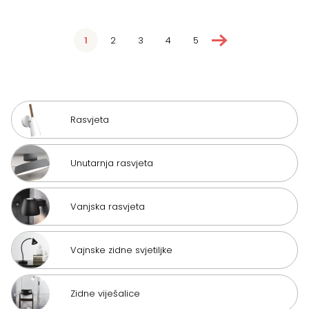
→
1
2
3
4
5
Rasvjeta
Unutarnja rasvjeta
Vanjska rasvjeta
Vajnske zidne svjetiljke
Zidne viješalice