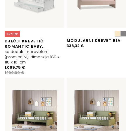
Akcija!
MODULARNI KREVET RIA
DJEČJI KREVETIĆ
338,32
€
ROMANTIC BABY,
sa dodatnim krevetom
(promjenjivi), dimenzije 189 x
118 x 101 cm
Izvorna
Trenutna
1.099,75
€
cijena
cijena
1.190,09
€
bila
je:
je:
1.099,75 €.
1.190,09 €.