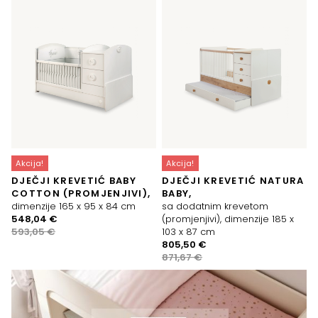
Akcija!
Akcija!
DJEČJI KREVETIĆ BABY
DJEČJI KREVETIĆ NATURA
COTTON (PROMJENJIVI),
BABY,
dimenzije 165 x 95 x 84 cm
sa dodatnim krevetom
Izvorna
Trenutna
548,04
€
(promjenjivi), dimenzije 185 x
cijena
cijena
593,05
€
103 x 87 cm
bila
je:
Izvorna
Trenutna
805,50
€
je:
548,04 €.
cijena
cijena
871,67
€
593,05 €.
bila
je:
je:
805,50 €.
871,67 €.