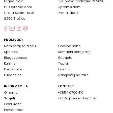
Lagea d.o.o.
Sva prava pridržana © 2026
PE: Opremisidom
Opremisidom
Cesta Svobode 31
Izrada
Ideaz
8250 Brežice
PROIZVODI
Namještaj za djecu
Dnevne sobe
Spalnice
Komadni namještaj
Blagovaonice
Rasvjeta
Kuhinje
Tepisi
Predsoblje
Dodaci
Kupaonice
Namještaj na zalihi
INFORMACIJA
KONTAKT
O nama
+385 1 6700 410
Savjeti
info@opremisidom.com
Opći uvjeti
Povrat robe