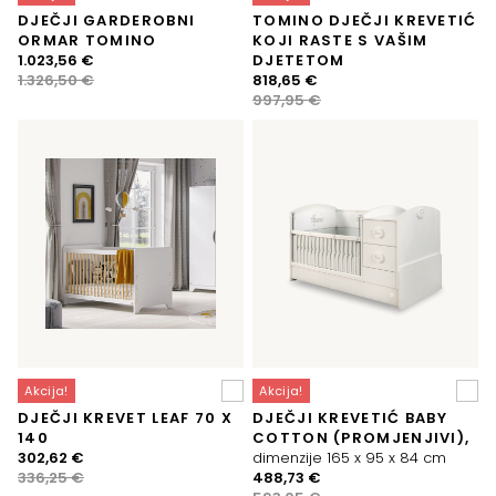
DJEČJI GARDEROBNI
TOMINO DJEČJI KREVETIĆ
ORMAR TOMINO
KOJI RASTE S VAŠIM
Izvorna
Trenutna
1.023,56
€
DJETETOM
cijena
cijena
Izvorna
Trenutna
1.326,50
€
818,65
€
bila
je:
cijena
cijena
997,95
€
je:
1.023,56 €.
bila
je:
1.326,50 €.
je:
818,65 €.
997,95 €.
Akcija!
Akcija!
DJEČJI KREVET LEAF 70 X
DJEČJI KREVETIĆ BABY
140
COTTON (PROMJENJIVI),
Izvorna
Trenutna
302,62
€
dimenzije 165 x 95 x 84 cm
cijena
cijena
Izvorna
Trenutna
336,25
€
488,73
€