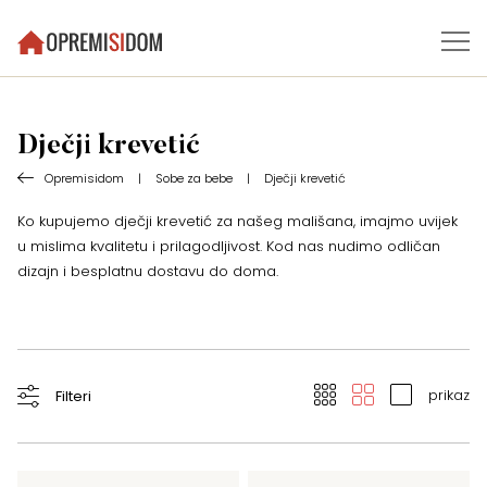
Dječji krevetić
Opremisidom
|
Sobe za bebe
|
Dječji krevetić
Ko kupujemo dječji krevetić za našeg mališana, imajmo uvijek
u mislima kvalitetu i prilagodljivost. Kod nas nudimo odličan
dizajn i besplatnu dostavu do doma.
prikaz
Filteri