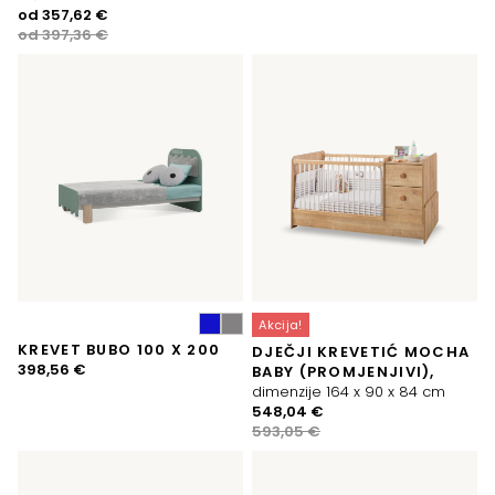
Izvorna
Trenutna
od
357,62
€
cijena
cijena
od
397,36
€
bila
je:
je:
357,62 €.
397,36 €.
Akcija!
KREVET BUBO 100 X 200
DJEČJI KREVETIĆ MOCHA
398,56
€
BABY (PROMJENJIVI),
dimenzije 164 x 90 x 84 cm
Izvorna
Trenutna
548,04
€
cijena
cijena
593,05
€
bila
je:
je:
548,04 €.
593,05 €.