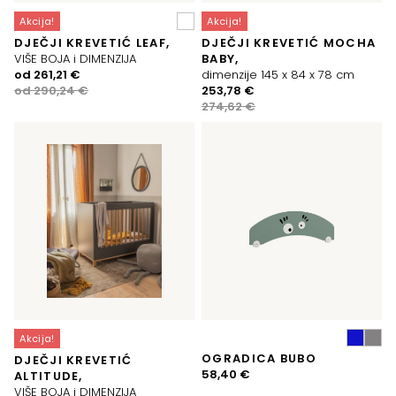
Akcija!
Akcija!
DJEČJI KREVETIĆ LEAF,
DJEČJI KREVETIĆ MOCHA
VIŠE BOJA i DIMENZIJA
BABY,
Izvorna
Trenutna
od
261,21
€
dimenzije 145 x 84 x 78 cm
cijena
cijena
Izvorna
Trenutna
od
290,24
€
253,78
€
bila
je:
cijena
cijena
274,62
€
je:
261,21 €.
bila
je:
290,24 €.
je:
253,78 €.
274,62 €.
Akcija!
OGRADICA BUBO
DJEČJI KREVETIĆ
58,40
€
ALTITUDE,
VIŠE BOJA i DIMENZIJA