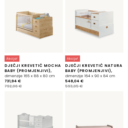
Akcija!
Akcija!
DJEČJI KREVETIĆ MOCHA
DJEČJI KREVETIĆ NATURA
BABY (PROMJENJIVI),
BABY (PROMJENJIVI),
dimenzije 165 x 88 x 80 cm
dimenzije 164 x 90 x 84 cm
Izvorna
Trenutna
Izvorna
Trenutna
731,94
€
548,04
€
cijena
cijena
cijena
cijena
792,06
€
593,05
€
bila
je:
bila
je:
je:
731,94 €.
je:
548,04 €.
792,06 €.
593,05 €.