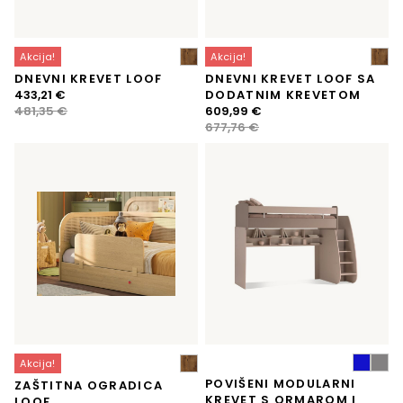
Akcija!
Akcija!
DNEVNI KREVET LOOF
DNEVNI KREVET LOOF SA
Izvorna
Trenutna
433,21
€
DODATNIM KREVETOM
cijena
cijena
Izvorna
Trenutna
481,35
€
609,99
€
bila
je:
cijena
cijena
677,76
€
je:
433,21 €.
bila
je:
481,35 €.
je:
609,99 €.
677,76 €.
Akcija!
POVIŠENI MODULARNI
ZAŠTITNA OGRADICA
KREVET S ORMAROM I
LOOF