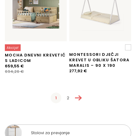
Akcija!
MONTESSORI DJEČJI
MOCHA DNEVNI KREVETIĆ
KREVET U OBLIKU ŠATORA
S LADICOM
MARALIS – 90 X 190
Izvorna
Trenutna
659,55
€
277,92
€
cijena
cijena
694,26
€
bila
je:
je:
659,55 €.
694,26 €.
→
1
2
Stolovi za prevjanje