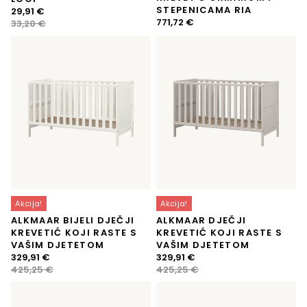
STEPENICAMA RIA
Izvorna
Trenutna
29,91
€
771,72
€
cijena
cijena
33,20
€
bila
je:
je:
29,91 €.
33,20 €.
Akcija!
Akcija!
ALKMAAR BIJELI DJEČJI
ALKMAAR DJEČJI
KREVETIĆ KOJI RASTE S
KREVETIĆ KOJI RASTE S
VAŠIM DJETETOM
VAŠIM DJETETOM
Izvorna
Trenutna
Izvorna
Trenutna
329,91
€
329,91
€
cijena
cijena
cijena
cijena
425,25
€
425,25
€
bila
je:
bila
je:
je:
329,91 €.
je:
329,91 €.
425,25 €.
425,25 €.