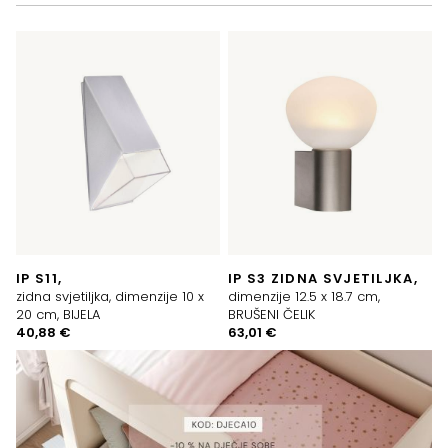
IP S11,
IP S3 ZIDNA SVJETILJKA,
zidna svjetiljka, dimenzije 10 x
dimenzije 12.5 x 18.7 cm,
20 cm, BIJELA
BRUŠENI ČELIK
40,88
€
63,01
€