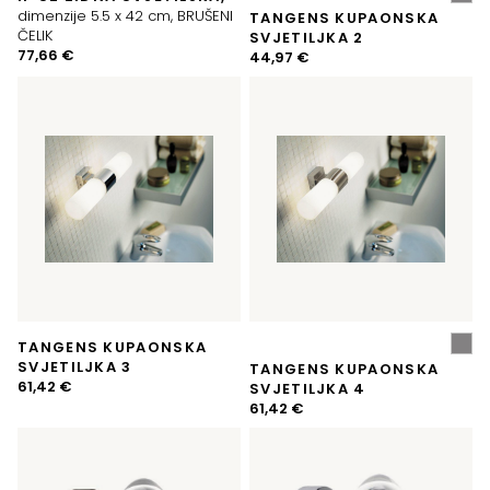
dimenzije 5.5 x 42 cm, BRUŠENI
TANGENS KUPAONSKA
ČELIK
SVJETILJKA 2
77,66
€
44,97
€
TANGENS KUPAONSKA
SVJETILJKA 3
TANGENS KUPAONSKA
61,42
€
SVJETILJKA 4
61,42
€