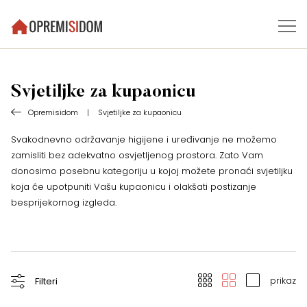
Svjetiljke za kupaonicu
Opremisidom
|
Svjetiljke za kupaonicu
Svakodnevno održavanje higijene i uređivanje ne možemo
zamisliti bez adekvatno osvjetljenog prostora. Zato Vam
donosimo posebnu kategoriju u kojoj možete pronaći svjetiljku
koja će upotpuniti Vašu kupaonicu i olakšati postizanje
besprijekornog izgleda.
prikaz
Filteri