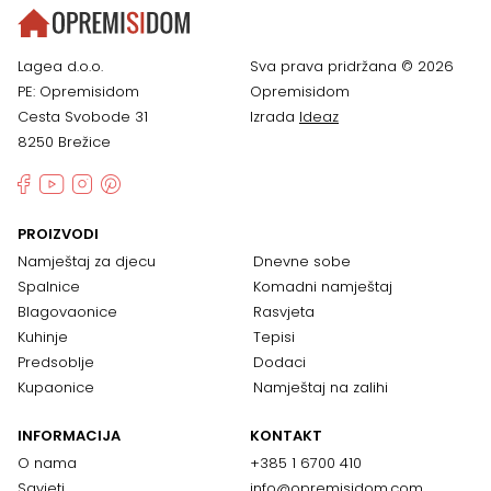
Lagea d.o.o.
Sva prava pridržana © 2026
PE: Opremisidom
Opremisidom
Cesta Svobode 31
Izrada
Ideaz
8250 Brežice
PROIZVODI
Namještaj za djecu
Dnevne sobe
Spalnice
Komadni namještaj
Blagovaonice
Rasvjeta
Kuhinje
Tepisi
Predsoblje
Dodaci
Kupaonice
Namještaj na zalihi
INFORMACIJA
KONTAKT
O nama
+385 1 6700 410
Savjeti
info@opremisidom.com