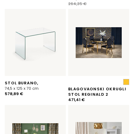
cijena
cijena
264,35
€
bila
je:
je:
260,83 €.
264,35 €.
STOL BURANO,
74,5 x 125 x 70 cm
BLAGOVAONSKI OKRUGLI
578,89
€
STOL REGINALD 2
471,41
€