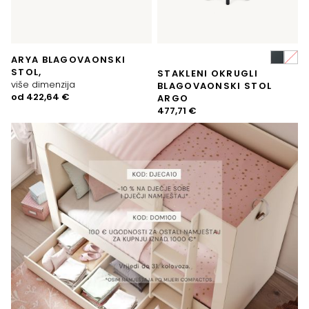
ARYA BLAGOVAONSKI
STOL,
STAKLENI OKRUGLI
više dimenzija
BLAGOVAONSKI STOL
od
422,64
€
ARGO
477,71
€