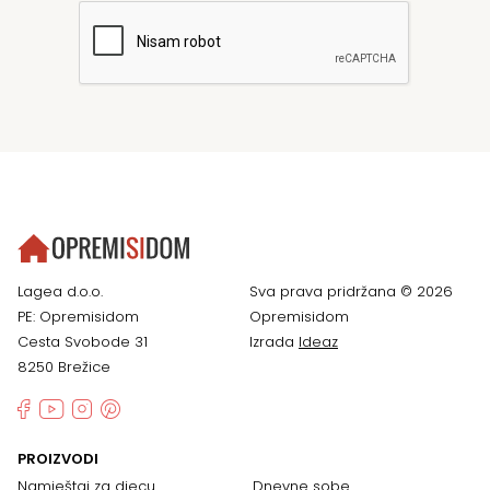
Lagea d.o.o.
Sva prava pridržana © 2026
PE: Opremisidom
Opremisidom
Cesta Svobode 31
Izrada
Ideaz
8250 Brežice
PROIZVODI
Namještaj za djecu
Dnevne sobe