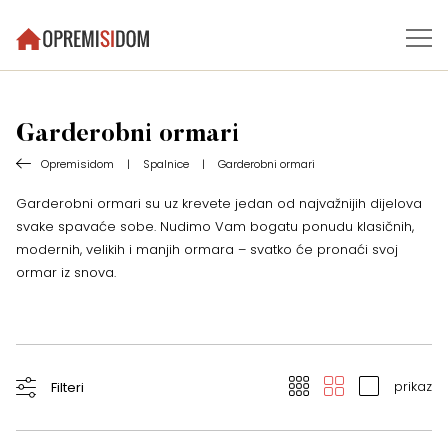
Garderobni ormari
Opremisidom
|
Spalnice
|
Garderobni ormari
Garderobni ormari su uz krevete jedan od najvažnijih dijelova
svake spavaće sobe. Nudimo Vam bogatu ponudu klasičnih,
modernih, velikih i manjih ormara – svatko će pronaći svoj
ormar iz snova.
prikaz
Filteri