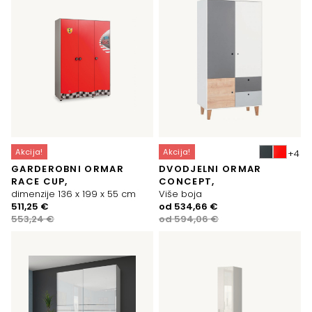
Akcija!
Akcija!
GARDEROBNI ORMAR
DVODJELNI ORMAR
RACE CUP,
CONCEPT,
dimenzije 136 x 199 x 55 cm
Više boja
Izvorna
Trenutna
Izvorna
Trenutna
511,25
€
od
534,66
€
cijena
cijena
cijena
cijena
553,24
€
od
594,06
€
bila
je:
bila
je:
je:
511,25 €.
je:
534,66 €.
553,24 €.
594,06 €.