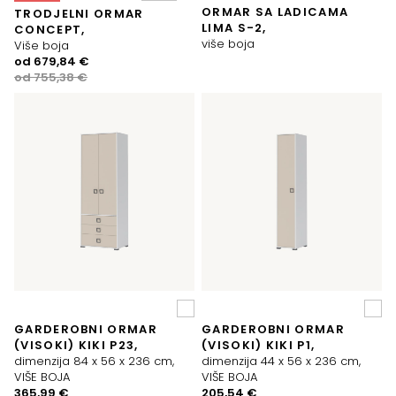
ORMAR SA LADICAMA
TRODJELNI ORMAR
LIMA S-2,
CONCEPT,
više boja
Više boja
Izvorna
Trenutna
od
679,84
€
cijena
cijena
od
755,38
€
bila
je:
je:
679,84 €.
755,38 €.
GARDEROBNI ORMAR
GARDEROBNI ORMAR
(VISOKI) KIKI P23,
(VISOKI) KIKI P1,
dimenzija 84 x 56 x 236 cm,
dimenzija 44 x 56 x 236 cm,
VIŠE BOJA
VIŠE BOJA
365,99
€
205,54
€