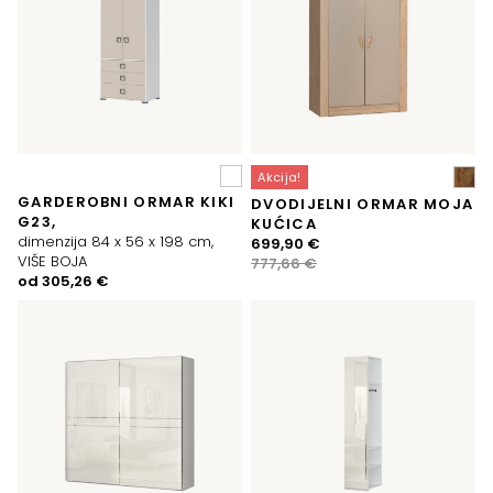
Akcija!
GARDEROBNI ORMAR KIKI
DVODIJELNI ORMAR MOJA
G23,
KUĆICA
dimenzija 84 x 56 x 198 cm,
Izvorna
Trenutna
699,90
€
VIŠE BOJA
cijena
cijena
777,66
€
od
305,26
€
bila
je:
je:
699,90 €.
777,66 €.