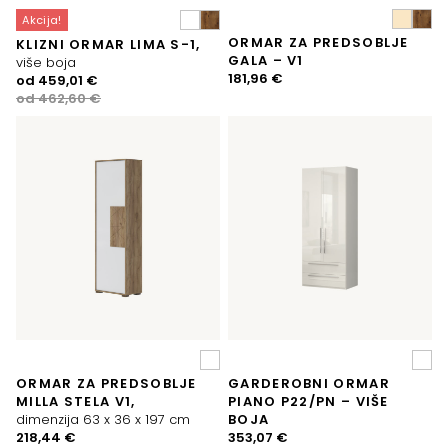
Akcija!
ORMAR ZA PREDSOBLJE
KLIZNI ORMAR LIMA S-1,
GALA – V1
više boja
181,96
€
Izvorna
Trenutna
od
459,01
€
cijena
cijena
od
462,60
€
bila
je:
je:
459,01 €.
462,60 €.
ORMAR ZA PREDSOBLJE
GARDEROBNI ORMAR
MILLA STELA V1,
PIANO P22/PN – VIŠE
dimenzija 63 x 36 x 197 cm
BOJA
218,44
€
353,07
€