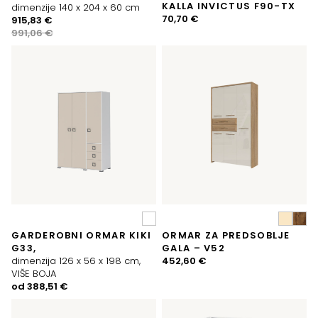
KALLA INVICTUS F90-TX
dimenzije 140 x 204 x 60 cm
70,70
€
Izvorna
Trenutna
915,83
€
cijena
cijena
991,06
€
bila
je:
je:
915,83 €.
991,06 €.
GARDEROBNI ORMAR KIKI
ORMAR ZA PREDSOBLJE
G33,
GALA – V52
dimenzija 126 x 56 x 198 cm,
452,60
€
VIŠE BOJA
od
388,51
€