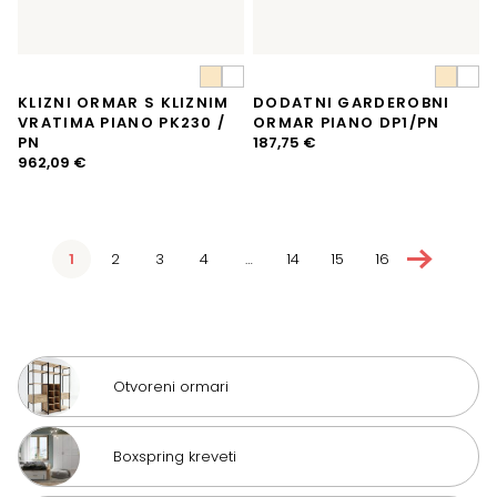
KLIZNI ORMAR S KLIZNIM
DODATNI GARDEROBNI
VRATIMA PIANO PK230 /
ORMAR PIANO DP1/PN
PN
187,75
€
962,09
€
→
1
2
3
4
…
14
15
16
Otvoreni ormari
Boxspring kreveti