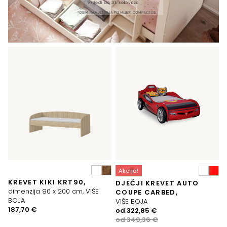
Akcija!
KREVET KIKI KRT90,
DJEČJI KREVET AUTO
dimenzija 90 x 200 cm, VIŠE
COUPE CARBED,
BOJA
VIŠE BOJA
187,70
€
Izvorna
Trenutna
od
322,85
€
cijena
cijena
od
349,36
€