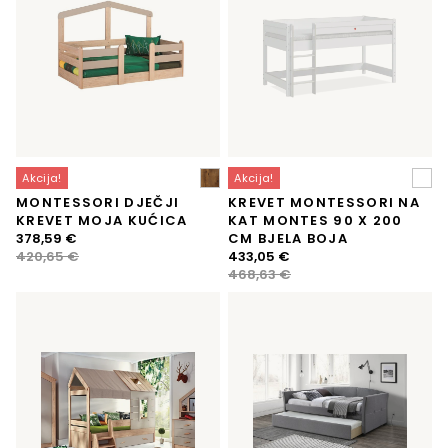
Akcija!
Akcija!
MONTESSORI DJEČJI
KREVET MONTESSORI NA
KREVET MOJA KUĆICA
KAT MONTES 90 X 200
Izvorna
Trenutna
378,59
€
CM BJELA BOJA
cijena
cijena
Izvorna
Trenutna
420,65
€
433,05
€
bila
je:
cijena
cijena
468,63
€
je:
378,59 €.
bila
je:
420,65 €.
je:
433,05 €.
468,63 €.