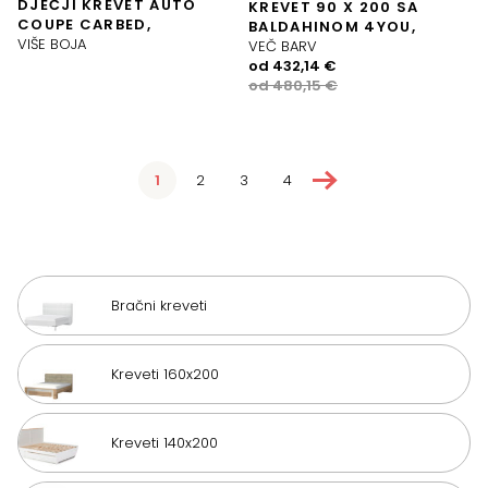
DJEČJI KREVET AUTO
KREVET 90 X 200 SA
COUPE CARBED,
BALDAHINOM 4YOU,
VIŠE BOJA
VEČ BARV
Izvorna
Trenutna
od
432,14
€
cijena
cijena
od
480,15
€
bila
je:
je:
432,14 €.
480,15 €.
→
1
2
3
4
Bračni kreveti
Kreveti 160x200
Kreveti 140x200