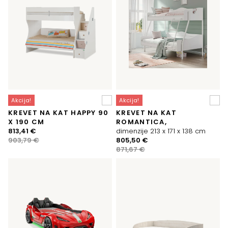
Akcija!
Akcija!
KREVET NA KAT HAPPY 90
KREVET NA KAT
X 190 CM
ROMANTICA,
Izvorna
Trenutna
813,41
€
dimenzije 213 x 171 x 138 cm
cijena
cijena
Izvorna
Trenutna
903,79
€
805,50
€
bila
je:
cijena
cijena
871,67
€
je:
813,41 €.
bila
je:
903,79 €.
je:
805,50 €.
871,67 €.