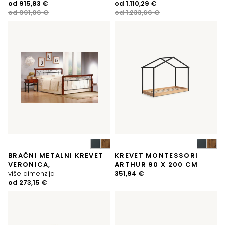
Izvorna
Trenutna
Izvorna
Trenutna
od
915,83
€
od
1.110,29
€
cijena
cijena
cijena
cijena
od
991,06
€
od
1.233,66
€
bila
je:
bila
je:
je:
915,83 €.
je:
1.110,29 €.
991,06 €.
1.233,66 €.
BRAČNI METALNI KREVET
KREVET MONTESSORI
VERONICA,
ARTHUR 90 X 200 CM
više dimenzija
351,94
€
od
273,15
€