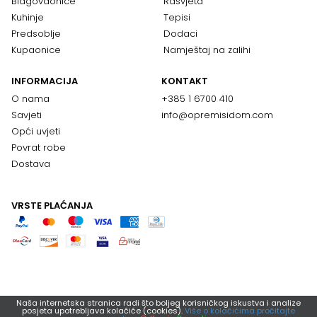
Blagovaonice
Rasvjeta
Kuhinje
Tepisi
Predsoblje
Dodaci
Kupaonice
Namještaj na zalihi
INFORMACIJA
KONTAKT
O nama
+385 1 6700 410
Savjeti
info@opremisidom.com
Opći uvjeti
Povrat robe
Dostava
VRSTE PLAĆANJA
Naša internetska stranica radi što boljeg korisničkog iskustva i analize
posjeta upotrebljava kolačiće (cookies).
Više o kolačićima pročitajte