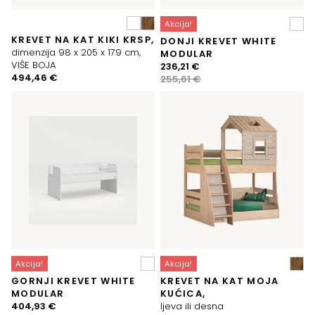
Akcija!
KREVET NA KAT KIKI KRSP,
DONJI KREVET WHITE
dimenzija 98 x 205 x 179 cm,
MODULAR
VIŠE BOJA
Izvorna
Trenutna
236,21
€
494,46
€
cijena
cijena
255,61
€
bila
je:
je:
236,21 €.
255,61 €.
Akcija!
Akcija!
GORNJI KREVET WHITE
KREVET NA KAT MOJA
MODULAR
KUĆICA,
Izvorna
Trenutna
404,93
€
ljeva ili desna