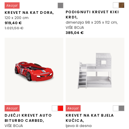
Akcija!
PODIGNUTI KREVET KIKI
KREVET NA KAT DORA,
KRD1,
120 x 200 cm
dimenzija 98 x 205 x 112 cm,
Izvorna
Trenutna
919,40
€
VIŠE BOJA
cijena
cijena
1.021,56
€
385,04
€
bila
je:
je:
919,40 €.
1.021,56 €.
Akcija!
Akcija!
DJEČJI KREVET AUTO
KREVET NA KAT BJELA
BITURBO CARBED,
KUĆICA,
VIŠE BOJA
ljeva ili desna