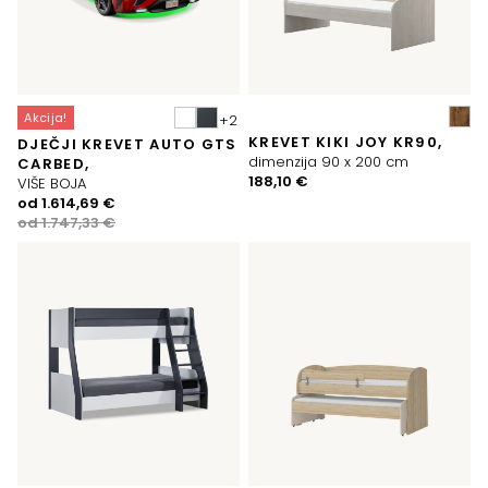
Akcija!
KREVET KIKI JOY KR90,
DJEČJI KREVET AUTO GTS
dimenzija 90 x 200 cm
CARBED,
188,10
€
VIŠE BOJA
Izvorna
Trenutna
od
1.614,69
€
cijena
cijena
od
1.747,33
€
bila
je:
je:
1.614,69 €.
1.747,33 €.