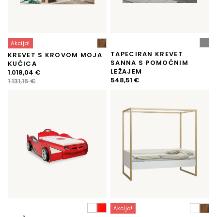
Akcija!
TAPECIRAN KREVET
KREVET S KROVOM MOJA
SANNA S POMOĆNIM
KUĆICA
LEŽAJEM
Izvorna
Trenutna
1.018,04
€
548,51
€
cijena
cijena
1.131,15
€
bila
je:
je:
1.018,04 €.
1.131,15 €.
Akcija!