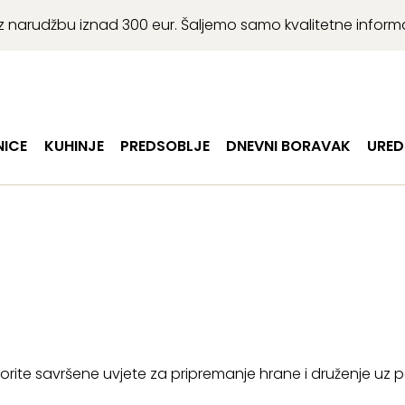
r uz narudžbu iznad 300 eur. Šaljemo samo kvalitetne infor
ICE
KUHINJE
PREDSOBLJE
DNEVNI BORAVAK
URED
tvorite savršene uvjete za pripremanje hrane i druženje uz