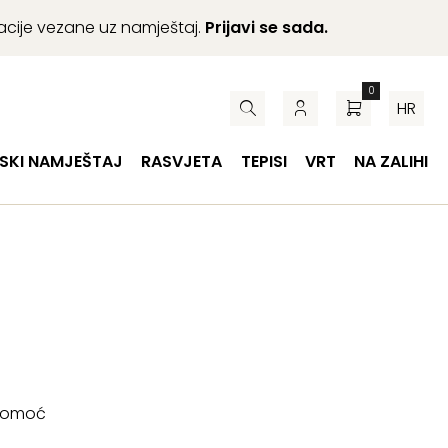
macije vezane uz namještaj.
Prijavi se sada.
0
HR
SKI NAMJEŠTAJ
RASVJETA
TEPISI
VRT
NA ZALIHI
 pomoć