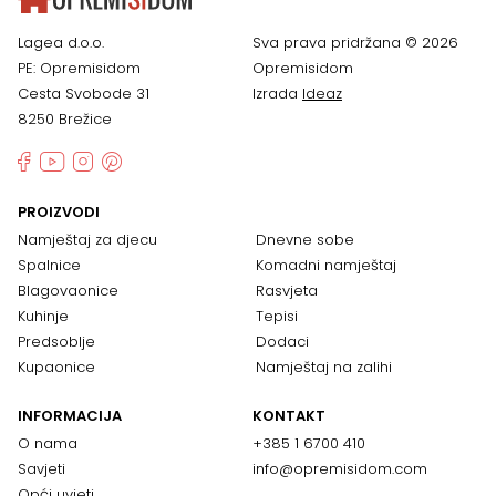
Lagea d.o.o.
Sva prava pridržana © 2026
PE: Opremisidom
Opremisidom
Cesta Svobode 31
Izrada
Ideaz
8250 Brežice
PROIZVODI
Namještaj za djecu
Dnevne sobe
Spalnice
Komadni namještaj
Blagovaonice
Rasvjeta
Kuhinje
Tepisi
Predsoblje
Dodaci
Kupaonice
Namještaj na zalihi
INFORMACIJA
KONTAKT
O nama
+385 1 6700 410
Savjeti
info@opremisidom.com
Opći uvjeti