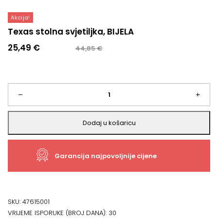
Akcija!
Texas stolna svjetiljka, BIJELA
Izvorna
Trenutna
25,49
€
44,85
€
cijena
cijena
bila
je:
je:
25,49 €.
44,85 €.
Texas
–
+
stolna
Dodaj u košaricu
svjetiljka,
Garancija najpovoljnije cijene
BIJELA
količina
SKU:
47615001
VRIJEME ISPORUKE (BROJ DANA):
30