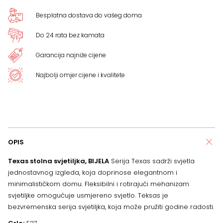
Besplatna dostava do vašeg doma
Do 24 rata bez kamata
Garancija najniže cijene
Najbolji omjer cijene i kvalitete
OPIS
Texas stolna svjetiljka, BIJELA
Serija Texas sadrži svjetla
jednostavnog izgleda, koja doprinose elegantnom i
minimalističkom domu. Fleksibilni i rotirajući mehanizam
svjetiljke omogućuje usmjereno svjetlo. Teksas je
bezvremenska serija svjetiljka, koja može pružiti godine radosti.