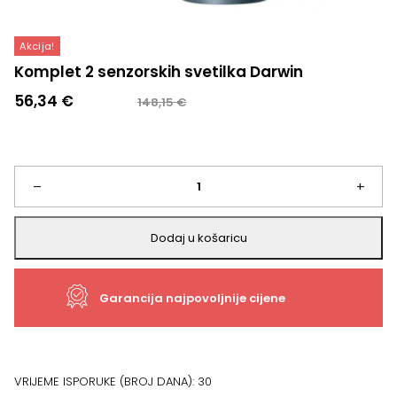
Akcija!
Komplet 2 senzorskih svetilka Darwin
Izvorna
Trenutna
56,34
€
148,15
€
cijena
cijena
bila
je:
je:
56,34 €.
148,15 €.
Komplet
–
+
2
Dodaj u košaricu
senzorskih
Garancija najpovoljnije cijene
svetilka
Darwin
količina
VRIJEME ISPORUKE (BROJ DANA):
30