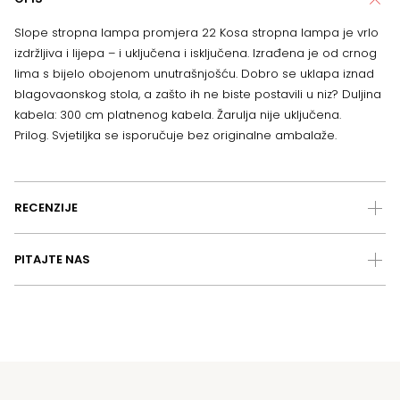
Slope stropna lampa promjera 22 Kosa stropna lampa je vrlo
izdržljiva i lijepa – i uključena i isključena. Izrađena je od crnog
lima s bijelo obojenom unutrašnjošću. Dobro se uklapa iznad
blagovaonskog stola, a zašto ih ne biste postavili u niz? Duljina
kabela: 300 cm platnenog kabela. Žarulja nije uključena.
Prilog. Svjetiljka se isporučuje bez originalne ambalaže.
RECENZIJE
PITAJTE NAS