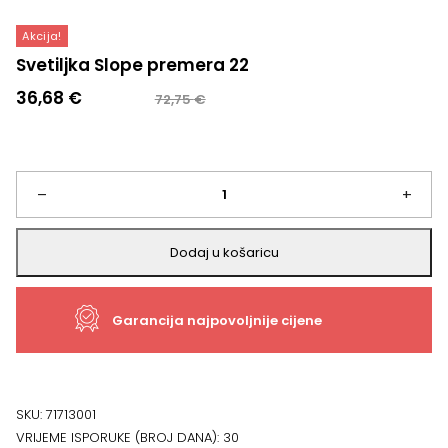
Akcija!
Svetiljka Slope premera 22
Izvorna
Trenutna
36,68
€
72,75
€
cijena
cijena
bila
je:
je:
36,68 €.
72,75 €.
Svetiljka
–
+
Slope
Dodaj u košaricu
premera
Garancija najpovoljnije cijene
22
količina
SKU:
71713001
VRIJEME ISPORUKE (BROJ DANA):
30