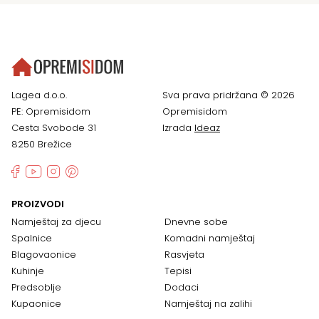
Lagea d.o.o.
Sva prava pridržana © 2026
PE: Opremisidom
Opremisidom
Cesta Svobode 31
Izrada
Ideaz
8250 Brežice
PROIZVODI
Namještaj za djecu
Dnevne sobe
Spalnice
Komadni namještaj
Blagovaonice
Rasvjeta
Kuhinje
Tepisi
Predsoblje
Dodaci
Kupaonice
Namještaj na zalihi