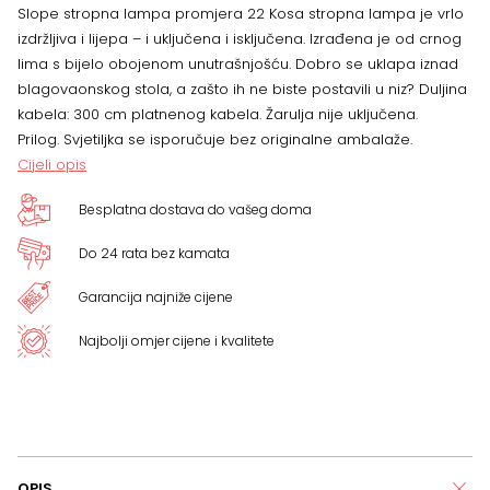
Slope stropna lampa promjera 22 Kosa stropna lampa je vrlo
izdržljiva i lijepa – i uključena i isključena. Izrađena je od crnog
lima s bijelo obojenom unutrašnjošću. Dobro se uklapa iznad
blagovaonskog stola, a zašto ih ne biste postavili u niz? Duljina
kabela: 300 cm platnenog kabela. Žarulja nije uključena.
Prilog. Svjetiljka se isporučuje bez originalne ambalaže.
Cijeli opis
Besplatna dostava do vašeg doma
Do 24 rata bez kamata
Garancija najniže cijene
Najbolji omjer cijene i kvalitete
OPIS