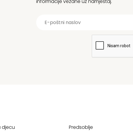
informacije vezane uz namještaj.
a djecu
Predsoblje