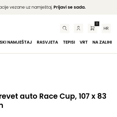
macije vezane uz namještaj.
Prijavi se sada.
0
HR
SKI NAMJEŠTAJ
RASVJETA
TEPISI
VRT
NA ZALIHI
krevet auto Race Cup, 107 x 83
m