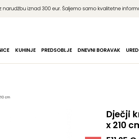
r uz narudžbu iznad 300 eur. Šaljemo samo kvalitetne infor
ICE
KUHINJE
PREDSOBLJE
DNEVNI BORAVAK
URED
 210 cm
Dječji 
x 210 c