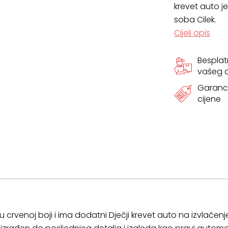
krevet auto j
soba Cilek.
210
Cijeli opis
cm
Bespla
količina
vašeg
Garanci
cijene
crvenoj boji i ima dodatni Dječji krevet auto na izvlačenje,