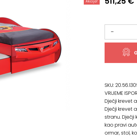
Izvorna
Trenutn
511,25
€
Akcija!
cijena
cijena
bila
je:
je:
511,25 €.
Dječji
–
553,24 €
krevet
G
auto
Race
Cup,
SKU:
20.56.130
VRIJEME ISPO
107
Dječji krevet
Dječji krevet a
x
stranu. Dječji
83
kao pravi aut
ormar, stol, k
x