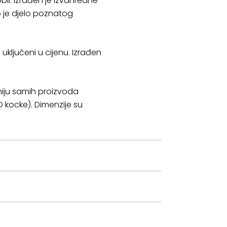
obil. Izrađen je izvanredne
to je djelo poznatog
uključeni u cijenu. Izrađen
miju samih proizvoda
GO kocke). Dimenzije su