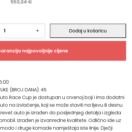
a
553,24
€
+
Dodaj u košaricu
.
arancija najpovoljnije cijene
5.00
RUKE (BROJ DANA):
45
 auto Race Cup je dostupan u crvenoj boji i ima dodatni
uto na izvlačenje, koji se može staviti na lijevu ili desnu
 krevet auto je izrađen do posljednjeg detalja i izgleda
omobil. Izrađen je izvanredne kvalitete. Odlično ide uz
omodo i druge komade namještaja iste linije. Dječji