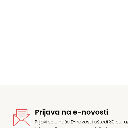
Raspon
cijena:
od
205,06 €
do
454,76 €
Prijava na e-novosti
Prijavi se u naše E-novost i uštedi 30 eur