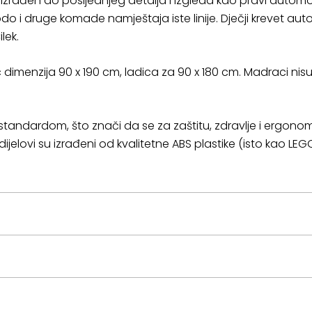
 je izrađen do posljednjeg detalja i izgleda kao pravi autom
odo i druge komade namještaja iste linije. Dječji krevet au
lek.
dimenzija 90 x 190 cm, ladica za 90 x 180 cm.
Madraci nisu 
standardom, što znači da se za zaštitu, zdravlje i ergono
dijelovi su izrađeni od kvalitetne ABS plastike (isto kao LE