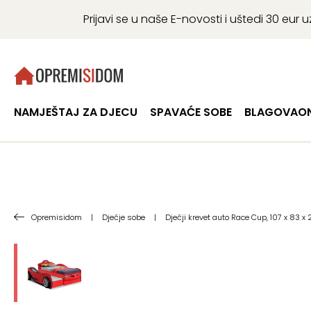
Prijavi se u naše E-novosti i uštedi 30 eu
NAMJEŠTAJ ZA DJECU
SPAVAĆE SOBE
BLAGOVAON
Opremisidom
|
Dječje sobe
|
Dječji krevet auto Race Cup, 107 x 83 x