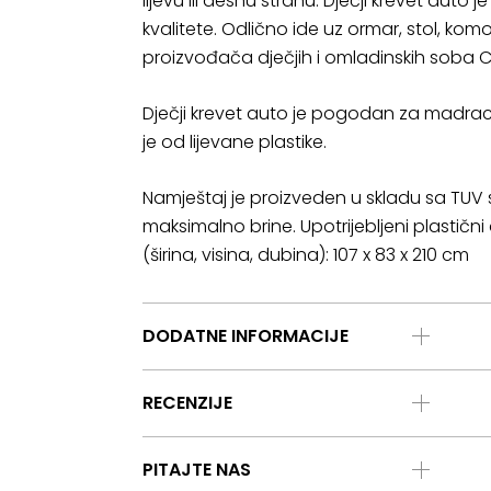
lijevu ili desnu stranu. Dječji krevet auto
kvalitete. Odlično ide uz ormar, stol, kom
proizvođača dječjih i omladinskih soba Ci
Dječji krevet auto je pogodan za madrac 
je od lijevane plastike.
Namještaj je proizveden u skladu sa TUV 
maksimalno brine. Upotrijebljeni plastični 
(širina, visina, dubina): 107 x 83 x 210 cm
DODATNE INFORMACIJE
RECENZIJE
PITAJTE NAS