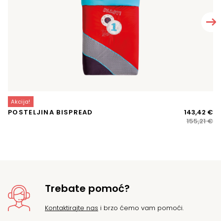
Akcija!
A
Iz
Tr
POSTELJINA BISPREAD
143,42
€
P
ci
ci
155,21
€
13
bi
je:
je:
14
15
Trebate pomoć?
Kontaktirajte nas
i brzo ćemo vam pomoći.