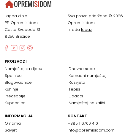
Lagea d.o.o.
Sva prava pridržana © 2026
PE: Opremisidom
Opremisidom
Cesta Svobode 31
Izrada
Ideaz
8250 Brežice
PROIZVODI
Namještaj za djecu
Dnevne sobe
Spalnice
Komadni namještaj
Blagovaonice
Rasvjeta
Kuhinje
Tepisi
Predsoblje
Dodaci
Kupaonice
Namještaj na zalihi
INFORMACIJA
KONTAKT
O nama
+385 1 6700 410
Savjeti
info@opremisidom.com