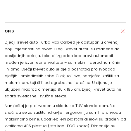
OPIS
Dječji krevet auto Turbo Max Carbed je dostupan u crvenoj
boji. Pojedinosti na ovom Dječji krevet autou su izrađene do
posljednjih detalja, kako bi izgledao kao pravi automobil.
Izrađen je izvanredne kvalitete – sa mekim i aerodinamičnim
linijama. Dječji krevet auto je djelo poznatog proizvođača
dječjih i omladinskih soba Cilek, koji svoj namještaj zaštiti sa
melaminom, koji štiti od ogrebotina i prašine. U cijenu je
uključen madrac dimenzija 90 x 195 cm.
Dječji krevet auto ne
sadrži svjetlosne i zvučne efekte.
Namještaj je proizveden u skladu sa TUV standardom, što
znači da se za zaštitu, zdravlje i ergonomiju samih proizvoda
maksimalno brine. Upotrijebljeni plastični dijelovi su izrađeni od
kvalitetne ABS plastike (isto kao LEGO kocke). Dimenzije su