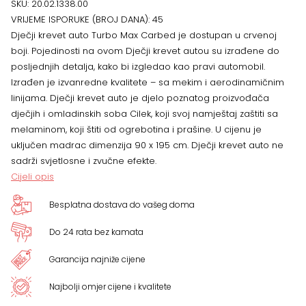
SKU:
20.02.1338.00
VRIJEME ISPORUKE (BROJ DANA):
45
126
Dječji krevet auto Turbo Max Carbed je dostupan u crvenoj
boji. Pojedinosti na ovom Dječji krevet autou su izrađene do
x
posljednjih detalja, kako bi izgledao kao pravi automobil.
Izrađen je izvanredne kvalitete – sa mekim i aerodinamičnim
66
linijama. Dječji krevet auto je djelo poznatog proizvođača
dječjih i omladinskih soba Cilek, koji svoj namještaj zaštiti sa
x
melaminom, koji štiti od ogrebotina i prašine. U cijenu je
225
uključen madrac dimenzija 90 x 195 cm.
Dječji krevet auto ne
sadrži svjetlosne i zvučne efekte.
cm
Cijeli opis
količina
Besplatna dostava do vašeg doma
Do 24 rata bez kamata
Garancija najniže cijene
Najbolji omjer cijene i kvalitete