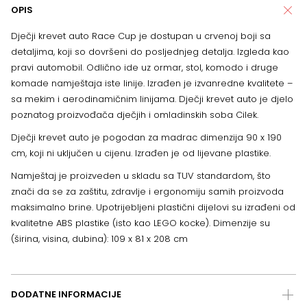
OPIS
Dječji krevet auto Race Cup je dostupan u crvenoj boji sa
detaljima, koji so dovršeni do posljednjeg detalja. Izgleda kao
pravi automobil. Odlično ide uz ormar, stol, komodo i druge
komade namještaja iste linije. Izrađen je izvanredne kvalitete –
sa mekim i aerodinamičnim linijama. Dječji krevet auto je djelo
poznatog proizvođača dječjih i omladinskih soba Cilek.
Dječji krevet auto je pogodan za madrac dimenzija 90 x 190
cm, koji n
i uključen u cijenu. Izrađen je od lijevane plastike.
Namještaj je proizveden u skladu sa TUV standardom, što
znači da se za zaštitu, zdravlje i ergonomiju samih proizvoda
maksimalno brine. Upotrijebljeni plastični dijelovi su izrađeni od
kvalitetne ABS plastike (isto kao LEGO kocke). Dimenzije su
(širina, visina, dubina): 109 x 81 x 208 cm
DODATNE INFORMACIJE