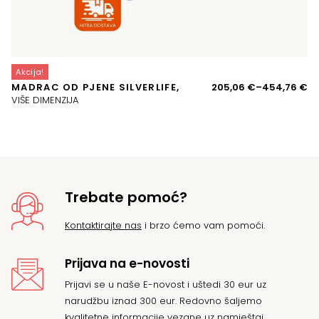
Akcija!
Ra
MADRAC OD PJENE SILVERLIFE,
205,06
€
–
454,76
€
ci
VIŠE DIMENZIJA
o
20
d
45
Trebate pomoć?
Kontaktirajte nas
i brzo ćemo vam pomoći.
Prijava na e-novosti
Prijavi se u naše E-novost i uštedi 30 eur uz
narudžbu iznad 300 eur. Redovno šaljemo
kvalitetne informacije vezane uz namještaj.