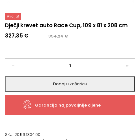
Akcija!
Dječji krevet auto Race Cup, 109 x 81 x 208 cm
Izvorna
Trenutna
327,35
€
354,24
€
cijena
cijena
bila
je:
je:
327,35 €.
354,24 €.
Dječji
–
+
krevet
Dodaj u košaricu
auto
Garancija najpovoljnije cijene
Race
Cup,
109
SKU:
20.56.1304.00