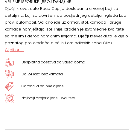
VRIJEME ISPORUKE (BROJ DANA):
45
x
Dječji krevet auto Race Cup je dostupan u crvenoj boji sa
detaljima, koji so dovršeni do posljednjeg detalja. Izgleda kao
81
pravi automobil. Odlično ide uz ormar, stol, komodo i druge
komade namještaja iste linije. Izrađen je izvanredne kvalitete –
x
sa mekim i aerodinamičnim linijama. Dječji krevet auto je djelo
poznatog proizvođača dječjih i omladinskih soba Cilek.
208
Cijeli opis
cm
Besplatna dostava do vašeg doma
količina
Do 24 rata bez kamata
Garancija najniže cijene
Najbolji omjer cijene i kvalitete