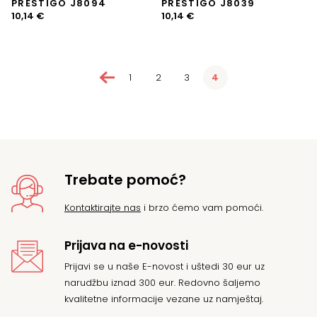
PRESTIGO J8094
PRESTIGO J8039
10,14
€
10,14
€
←
1
2
3
4
Trebate pomoć?
Kontaktirajte nas
i brzo ćemo vam pomoći.
Prijava na e-novosti
Prijavi se u naše E-novost i uštedi 30 eur uz
narudžbu iznad 300 eur. Redovno šaljemo
kvalitetne informacije vezane uz namještaj.