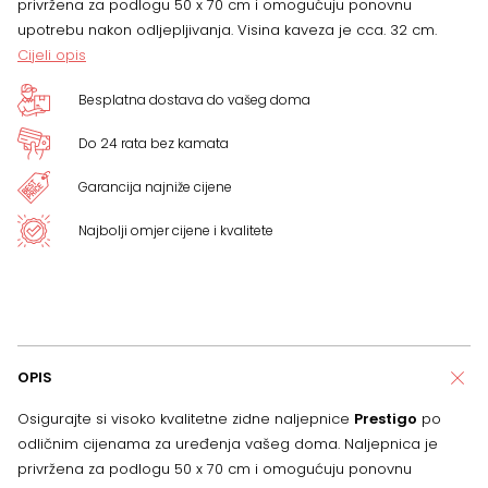
privržena za podlogu 50 x 70 cm i omogućuju ponovnu
upotrebu nakon odljepljivanja. Visina kaveza je cca. 32 cm.
Cijeli opis
Besplatna dostava do vašeg doma
Do 24 rata bez kamata
Garancija najniže cijene
Najbolji omjer cijene i kvalitete
OPIS
Osigurajte si visoko kvalitetne zidne naljepnice
Prestigo
po
odličnim cijenama za uređenja vašeg doma. Naljepnica je
privržena za podlogu 50 x 70 cm i omogućuju ponovnu