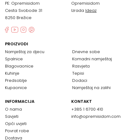
PE: Opremisidom
Opremisidom
Cesta Svobode 31
Izrada
Ideaz
8250 Brežice
PROIZVODI
Namještaj za djecu
Dnevne sobe
Spalnice
Komadni namještaj
Blagovaonice
Rasvjeta
Kuhinje
Tepisi
Predsoblje
Dodaci
Kupaonice
Namještaj na zalihi
INFORMACIJA
KONTAKT
O nama
+385 1 6700 410
Savjeti
info@opremisidom.com
Opći uvjeti
Povrat robe
Dostava