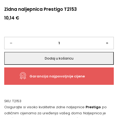
Zidna naljepnica Prestigo T2153
10,14
€
Zidna
–
+
naljepnica
Dodaj u košaricu
Prestigo
Garancija najpovoljnije cijene
T2153
količina
SKU:
T2153
Osigurajte si visoko kvalitetne zidne naljepnice
Prestigo
po
odličnim cijenama za uređenja vašeg doma. Naljepnica je