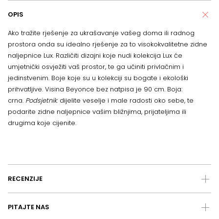
OPIS
Ako tražite rješenje za ukrašavanje vašeg doma ili radnog
prostora onda su idealno rješenje za to visokokvalitetne zidne
naljepnice Lux. Različiti dizajni koje nudi kolekcija Lux će
umjetnički osvježiti vaš prostor, te ga učiniti privlačnim i
jedinstvenim. Boje koje su u kolekciji su bogate i ekološki
prihvatljive. Visina Beyonce bez natpisa je 90 cm. Boja:
crna.
Podsjetnik
: dijelite veselje i male radosti oko sebe, te
podarite zidne naljepnice vašim bližnjima, prijateljima ili
drugima koje cijenite.
RECENZIJE
PITAJTE NAS