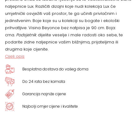
naljepnice Lux. Različiti dizajni koje nudi kolekcija Lux će
količina
umjetnički osvježiti vaš prostor, te ga učiniti privlačnim i
jedinstvenim. Boje koje su u kolekciji su bogate i ekološki
prihvatljive. Visina Beyonce bez natpisa je 90 cm. Boja:
crna.
Podsjetnik
: dijelite veselje i male radosti oko sebe, te
podarite zidne naljepnice vašim bližnjima, prijateljima ili
drugima koje cijenite.
Cijeli opis
Besplatna dostava do vašeg doma
Do 24 rata bez kamata
Garancija najniže cijene
Najbolji omjer cijene i kvalitete