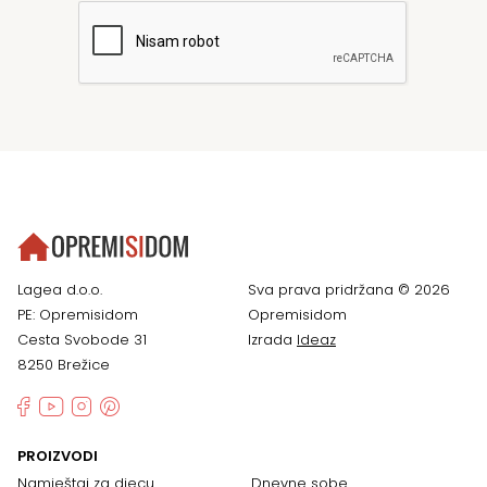
Lagea d.o.o.
Sva prava pridržana © 2026
PE: Opremisidom
Opremisidom
Cesta Svobode 31
Izrada
Ideaz
8250 Brežice
PROIZVODI
Namještaj za djecu
Dnevne sobe