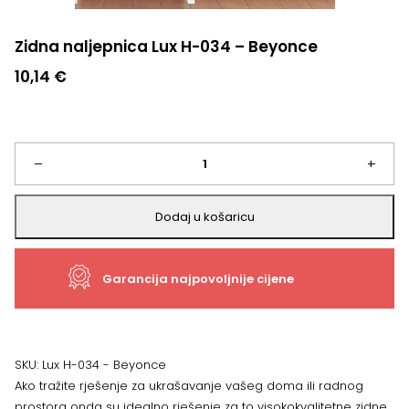
Zidna naljepnica Lux H-034 – Beyonce
10,14
€
Zidna
–
+
naljepnica
Dodaj u košaricu
Lux
Garancija najpovoljnije cijene
H-
034
-
SKU:
Lux H-034 - Beyonce
Ako tražite rješenje za ukrašavanje vašeg doma ili radnog
Beyonce
prostora onda su idealno rješenje za to visokokvalitetne zidne