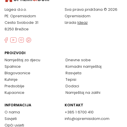
Lagea d.o.o.
Sva prava pridržana © 2026
PE: Opremisidom
Opremisidom
Cesta Svobode 31
Izrada
Ideaz
8250 Brežice
PROIZVODI
Namještaj za djecu
Dnevne sobe
Spalnice
Komadni namještaj
Blagovaonice
Rasvjeta
Kuhinje
Tepisi
Predsoblje
Dodaci
Kupaonice
Namještaj na zalihi
INFORMACIJA
KONTAKT
O nama
+385 1 6700 410
Savjeti
info@opremisidom.com
Opći uvjeti