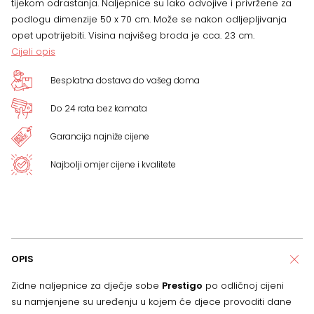
tijekom odrastanja. Naljepnice su lako odvojive i privržene za
podlogu dimenzije 50 x 70 cm. Može se nakon odljepljivanja
opet upotrijebiti. Visina najvišeg broda je cca. 23 cm.
Cijeli opis
Besplatna dostava do vašeg doma
Do 24 rata bez kamata
Garancija najniže cijene
Najbolji omjer cijene i kvalitete
OPIS
Zidne naljepnice za dječje sobe
Prestigo
po odličnoj cijeni
su namjenjene su uređenju u kojem će djece provoditi dane