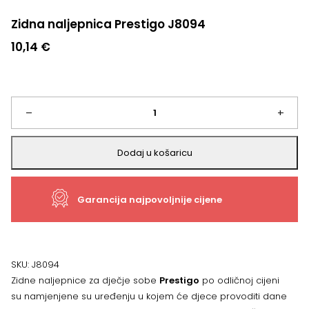
Zidna naljepnica Prestigo J8094
10,14
€
Zidna
–
+
naljepnica
Dodaj u košaricu
Prestigo
Garancija najpovoljnije cijene
J8094
količina
SKU:
J8094
Zidne naljepnice za dječje sobe
Prestigo
po odličnoj cijeni
su namjenjene su uređenju u kojem će djece provoditi dane