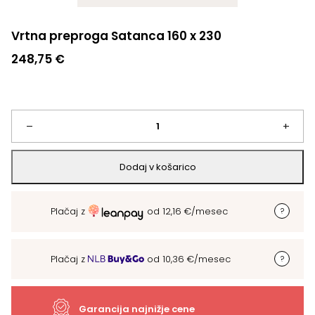
Vrtna preproga Satanca 160 x 230
248,75
€
Vrtna
–
+
preproga
Dodaj v košarico
Satanca
Plačaj z
od
12,16
€
/mesec
160
x
Plačaj z
od
10,36
€
/mesec
230
količina
Garancija najnižje cene