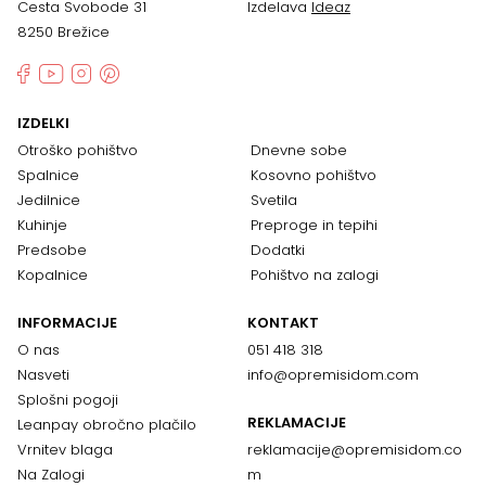
Cesta Svobode 31
Izdelava
Ideaz
8250 Brežice
IZDELKI
Otroško pohištvo
Dnevne sobe
Spalnice
Kosovno pohištvo
Jedilnice
Svetila
Kuhinje
Preproge in tepihi
Predsobe
Dodatki
Kopalnice
Pohištvo na zalogi
INFORMACIJE
KONTAKT
O nas
051 418 318
Nasveti
info@opremisidom.com
Splošni pogoji
REKLAMACIJE
Leanpay obročno plačilo
Vrnitev blaga
reklamacije@
opremisidom.co
Na Zalogi
m