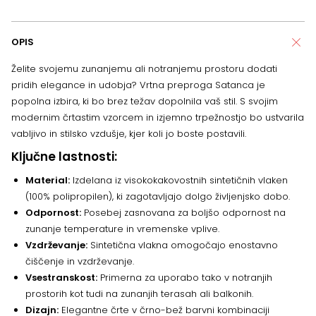
OPIS
Želite svojemu zunanjemu ali notranjemu prostoru dodati
pridih elegance in udobja? Vrtna preproga Satanca je
popolna izbira, ki bo brez težav dopolnila vaš stil. S svojim
modernim črtastim vzorcem in izjemno trpežnostjo bo ustvarila
vabljivo in stilsko vzdušje, kjer koli jo boste postavili.
Ključne lastnosti:
Material:
Izdelana iz visokokakovostnih sintetičnih vlaken
(100% polipropilen), ki zagotavljajo dolgo življenjsko dobo.
Odpornost:
Posebej zasnovana za boljšo odpornost na
zunanje temperature in vremenske vplive.
Vzdrževanje:
Sintetična vlakna omogočajo enostavno
čiščenje in vzdrževanje.
Vsestranskost:
Primerna za uporabo tako v notranjih
prostorih kot tudi na zunanjih terasah ali balkonih.
Dizajn:
Elegantne črte v črno-bež barvni kombinaciji