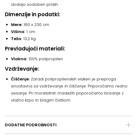
dodajo sodoben pridih.
Dimenzije in podatki:
Mere:
160 x 230 cm
Višina:
1 cm
Teža:
13,2 kg
Prevladujoči materiali:
Vlakna:
100% polipropilen
Vzdrževanje:
Čiščenje:
Zaradi polipropilenskih vlaken je preproga
enostavna za vzdrževanje in čiščenje. Priporočamo redno
sesanje. Pri morebitnih madežih priporočamo brisanje z
vlažno krpo in blagim čistilom.
DODATNE PODROBNOSTI