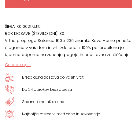
ŠIFRA:
X0100217JJ15
ROK DOBAVE (ŠTEVILO DNI):
30
Vrtna preproga Satanca 160 x 230 znamke Kave Home prinaša
eleganco v vaš dom in vrt. Izdelana iz 100% polipropilena je
izjemno odporna na zunanje pogoje in enostavna za čiščenje.
Celoten opis
Brezplačna dostava do vaših vrat
Do 24 obrokov brez obresti
Garancija najnižje cene
Najboljše razmerje med ceno in kakovostjo