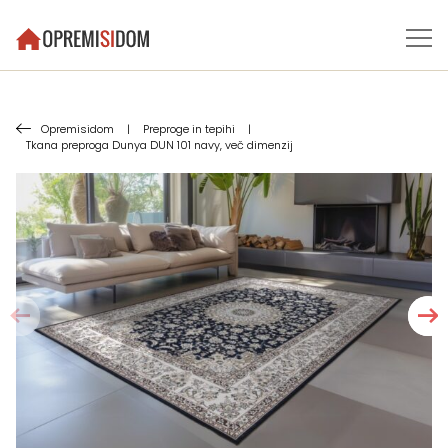
Opremisidom
|
Preproge in tepihi
|
Tkana preproga Dunya DUN 101 navy, več dimenzij