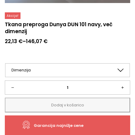
Akcija!
Tkana preproga Dunya DUN 101 navy, več
dimenzij
Cenovni
22,13
€
–
146,07
€
razpon:
od
22,13 €
do
146,07 €
Tkana
–
+
preproga
Dodaj v košarico
Dunya
Garancija najnižje cene
DUN