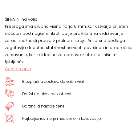
101
navy,
ŠIFRA:
Ni na voljo
Preproga ima skupno višino florja 6 mm, kar ustvarja prijeten
več
občutek pod nogami, hkrati pa je praktična za vzdrževanje
zaradi možnosti pranja v pralnem stroju. Antidrsna podlaga
dimenzij
zagotavlja dodatno stabilnost na vseh površinah in preprečuje
zdrsavanje, kar je idealno za domove z otroki ali hišnimi
količina
ljubljenčki.
Celoten opis
Brezplačna dostava do vaših vrat
Do 24 obrokov brez obresti
Garancija najnižje cene
Najboljše razmerje med ceno in kakovostjo