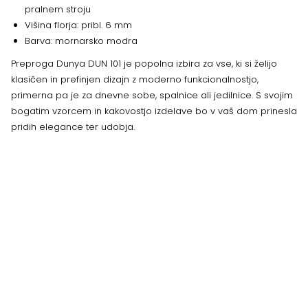
pralnem stroju
Višina florja: pribl. 6 mm
Barva: mornarsko modra
Preproga Dunya DUN 101 je popolna izbira za vse, ki si želijo
klasičen in prefinjen dizajn z moderno funkcionalnostjo,
primerna pa je za dnevne sobe, spalnice ali jedilnice. S svojim
bogatim vzorcem in kakovostjo izdelave bo v vaš dom prinesla
pridih elegance ter udobja.