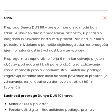
OPIS
Preproga Dunya DUN 101 v prelepi mornarsko modri barvi
združuje klasičen dizajn z modernimi lastnostmi, ki prinašajo
eleganco in funkcionalnost v vsak prostor. Izdelana je iz 100 %
poliestra in izdelana s pomočjo digitalnega tiska, kar omogoča
izjemno natančnost in živahnost barv ter vzorcev.
Preproga ima skupno višino florja 6 mm, kar ustvarja prijeten
občutek pod nogami, hkrati pa je praktična za vzdrževanje
zaradi možnosti pranja v pralnem stroju. Antidrsna podlaga
zagotavlja dodatno stabilnost na vseh površinah in preprečuje
zdrsavanje, kar je idealno za domove z otroki ali hišnimi
ljubljenčki.
Lastnosti preproge Dunya DUN 101 navy:
Material: 100 % poliester
Posebnosti: digitalni tisk, antidrsna podlaga, pralna v