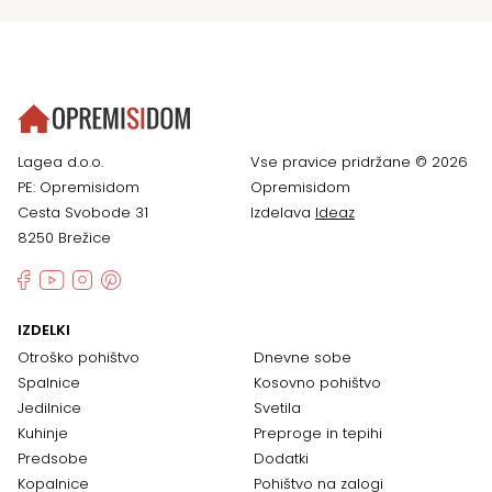
Lagea d.o.o.
Vse pravice pridržane © 2026
PE: Opremisidom
Opremisidom
Cesta Svobode 31
Izdelava
Ideaz
8250 Brežice
IZDELKI
Otroško pohištvo
Dnevne sobe
Spalnice
Kosovno pohištvo
Jedilnice
Svetila
Kuhinje
Preproge in tepihi
Predsobe
Dodatki
Kopalnice
Pohištvo na zalogi