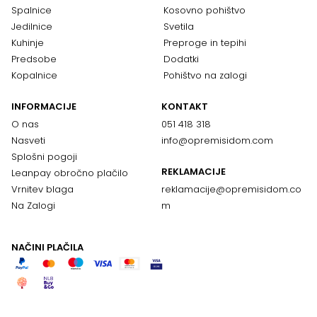
Spalnice
Kosovno pohištvo
Jedilnice
Svetila
Kuhinje
Preproge in tepihi
Predsobe
Dodatki
Kopalnice
Pohištvo na zalogi
INFORMACIJE
KONTAKT
O nas
051 418 318
Nasveti
info@opremisidom.com
Splošni pogoji
REKLAMACIJE
Leanpay obročno plačilo
Vrnitev blaga
reklamacije@
opremisidom.co
Na Zalogi
m
NAČINI PLAČILA