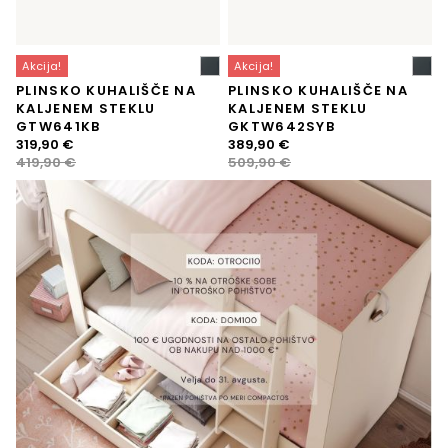
Akcija!
Akcija!
PLINSKO KUHALIŠČE NA
PLINSKO KUHALIŠČE NA
KALJENEM STEKLU
KALJENEM STEKLU
GTW641KB
GKTW642SYB
Izvirna
Trenutna
Izvirna
Trenutna
319,90
€
389,90
€
cena
cena
cena
cena
419,90
€
509,90
€
je
je:
je
je:
bila:
319,90 €.
bila:
389,90 €.
419,90 €.
509,90 €.