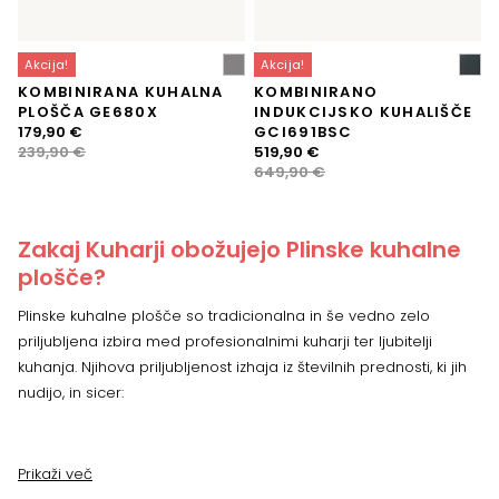
Akcija!
Akcija!
KOMBINIRANA KUHALNA
KOMBINIRANO
PLOŠČA GE680X
INDUKCIJSKO KUHALIŠČE
Izvirna
Trenutna
179,90
€
GCI691BSC
cena
cena
Izvirna
Trenutna
239,90
€
519,90
€
je
je:
cena
cena
649,90
€
bila:
179,90 €.
je
je:
239,90 €.
bila:
519,90 €.
649,90 €.
Zakaj Kuharji obožujejo Plinske kuhalne
plošče?
Plinske kuhalne plošče so tradicionalna in še vedno zelo
priljubljena izbira med profesionalnimi kuharji ter ljubitelji
kuhanja. Njihova priljubljenost izhaja iz številnih prednosti, ki jih
nudijo, in sicer:
Prikaži več