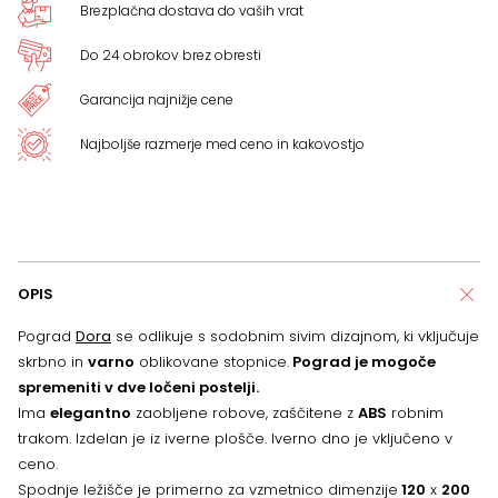
Brezplačna dostava do vaših vrat
Do 24 obrokov brez obresti
Garancija najnižje cene
Najboljše razmerje med ceno in kakovostjo
OPIS
Pograd
Dora
se odlikuje s sodobnim sivim dizajnom, ki vključuje
skrbno in
varno
oblikovane stopnice.
Pograd je mogoče
spremeniti v dve ločeni postelji.
Ima
elegantno
zaobljene robove, zaščitene z
ABS
robnim
trakom. Izdelan je iz iverne plošče. Iverno dno je vključeno v
ceno.
Spodnje ležišče je primerno za vzmetnico dimenzije
120
x
200