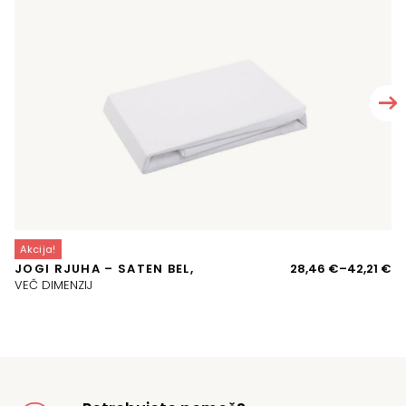
Akcija!
A
Ce
JOGI RJUHA – SATEN BEL,
28,46
€
–
42,21
€
P
ra
VEČ DIMENZIJ
o
28
d
42