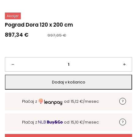
Akcija!
Pograd Dora 120 x 200 cm
Izvirna
Trenutna
897,34
€
997,05
€
cena
cena
je
je:
bila:
897,34 €.
997,05 €.
Pograd
–
+
Dora
Dodaj v košarico
120
Plačaj z
od
15,12
€
/mesec
x
200
Plačaj z
od
15,10
€
/mesec
cm