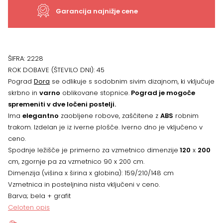
količina
Garancija najnižje cene
ŠIFRA:
2228
ROK DOBAVE (ŠTEVILO DNI):
45
Pograd
Dora
se odlikuje s sodobnim sivim dizajnom, ki vključuje
skrbno in
varno
oblikovane stopnice.
Pograd je mogoče
spremeniti v dve ločeni postelji.
Ima
elegantno
zaobljene robove, zaščitene z
ABS
robnim
trakom. Izdelan je iz iverne plošče. Iverno dno je vključeno v
ceno.
Spodnje ležišče je primerno za vzmetnico dimenzije
120
x
200
cm, zgornje pa za vzmetnico 90 x 200 cm.
Dimenzija (višina x širina x globina): 159/210/148 cm
Vzmetnica in posteljnina nista vključeni v ceno.
Barva; bela + grafit
Celoten opis