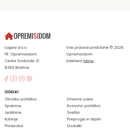
Lagea d.o.o.
Vse pravice pridržane © 2026
PE: Opremisidom
Opremisidom
Cesta Svobode 31
Izdelava
Ideaz
8250 Brežice
IZDELKI
Otroško pohištvo
Dnevne sobe
Spalnice
Kosovno pohištvo
Jedilnice
Svetila
Kuhinje
Preproge in tepihi
Predsobe
Dodatki