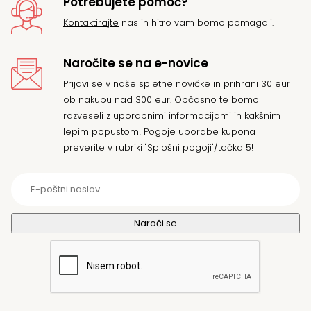
Potrebujete pomoč?
Kontaktirajte
nas in hitro vam bomo pomagali.
Naročite se na e-novice
Prijavi se v naše spletne novičke in prihrani 30 eur
ob nakupu nad 300 eur. Občasno te bomo
razveseli z uporabnimi informacijami in kakšnim
lepim popustom! Pogoje uporabe kupona
preverite v rubriki "Splošni pogoji"/točka 5!