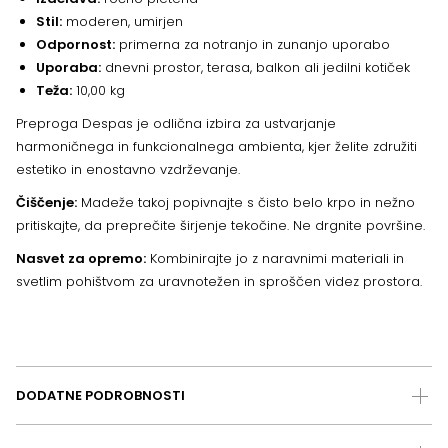
Stil:
moderen, umirjen
Odpornost:
primerna za notranjo in zunanjo uporabo
Uporaba:
dnevni prostor, terasa, balkon ali jedilni kotiček
Teža:
10,00 kg
Preproga Despas je odlična izbira za ustvarjanje
harmoničnega in funkcionalnega ambienta, kjer želite združiti
estetiko in enostavno vzdrževanje.
Čiščenje:
Madeže takoj popivnajte s čisto belo krpo in nežno
pritiskajte, da preprečite širjenje tekočine. Ne drgnite površine.
Nasvet za opremo:
Kombinirajte jo z naravnimi materiali in
svetlim pohištvom za uravnotežen in sproščen videz prostora.
DODATNE PODROBNOSTI