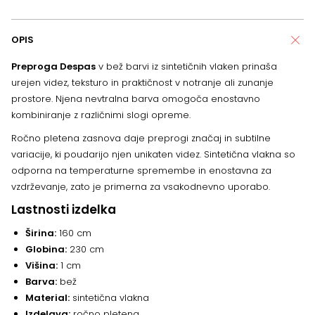
OPIS
Preproga Despas
v bež barvi iz sintetičnih vlaken prinaša
urejen videz, teksturo in praktičnost v notranje ali zunanje
prostore. Njena nevtralna barva omogoča enostavno
kombiniranje z različnimi slogi opreme.
Ročno pletena zasnova daje preprogi značaj in subtilne
variacije, ki poudarijo njen unikaten videz. Sintetična vlakna so
odporna na temperaturne spremembe in enostavna za
vzdrževanje, zato je primerna za vsakodnevno uporabo.
Lastnosti izdelka
Širina:
160 cm
Globina:
230 cm
Višina:
1 cm
Barva:
bež
Material:
sintetična vlakna
Izdelava:
ročno pletena