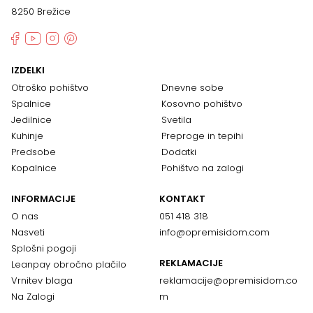
8250 Brežice
IZDELKI
Otroško pohištvo
Dnevne sobe
Spalnice
Kosovno pohištvo
Jedilnice
Svetila
Kuhinje
Preproge in tepihi
Predsobe
Dodatki
Kopalnice
Pohištvo na zalogi
INFORMACIJE
KONTAKT
O nas
051 418 318
Nasveti
info@opremisidom.com
Splošni pogoji
REKLAMACIJE
Leanpay obročno plačilo
Vrnitev blaga
reklamacije@
opremisidom.co
Na Zalogi
m