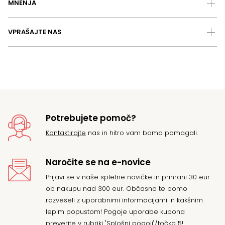
MNENJA
VPRAŠAJTE NAS
Potrebujete pomoč?
Kontaktirajte
nas in hitro vam bomo pomagali.
Naročite se na e-novice
Prijavi se v naše spletne novičke in prihrani 30 eur
ob nakupu nad 300 eur. Občasno te bomo
razveseli z uporabnimi informacijami in kakšnim
lepim popustom! Pogoje uporabe kupona
preverite v rubriki "Splošni pogoji"/točka 5!