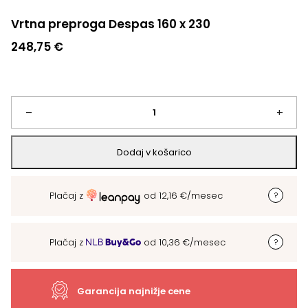
Vrtna preproga Despas 160 x 230
248,75
€
Vrtna
–
+
preproga
Dodaj v košarico
Despas
Plačaj z
od
12,16
€
/mesec
160
x
Plačaj z
od
10,36
€
/mesec
230
količina
Garancija najnižje cene