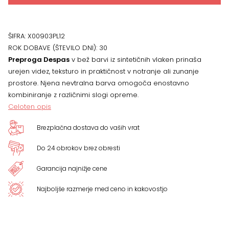
ŠIFRA:
X00903PL12
ROK DOBAVE (ŠTEVILO DNI):
30
Preproga Despas
v bež barvi iz sintetičnih vlaken prinaša
urejen videz, teksturo in praktičnost v notranje ali zunanje
prostore. Njena nevtralna barva omogoča enostavno
kombiniranje z različnimi slogi opreme.
Celoten opis
Brezplačna dostava do vaših vrat
Do 24 obrokov brez obresti
Garancija najnižje cene
Najboljše razmerje med ceno in kakovostjo