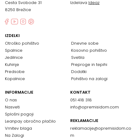
Cesta Svobode 31
Izdelava
Ideaz
8250 Brežice
IZDELKI
Otroško pohištvo
Dnevne sobe
Spalnice
Kosovno pohištvo
Jedilnice
Svetila
Kuhinje
Preproge in tepihi
Predsobe
Dodatki
Kopalnice
Pohištvo na zalogi
INFORMACIJE
KONTAKT
O nas
051 418 318
Nasveti
info@opremisidom.com
Splošni pogoji
REKLAMACIJE
Leanpay obročno plačilo
Vrnitev blaga
reklamacije@
opremisidom.co
Na Zalogi
m