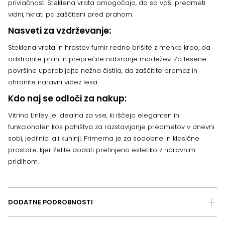
privlačnost. Steklena vrata omogočajo, da so vaši predmeti
vidni, hkrati pa zaščiteni pred prahom.
Nasveti za vzdrževanje:
Steklena vrata in hrastov furnir redno brišite z mehko krpo, da
odstranite prah in preprečite nabiranje madežev. Za lesene
površine uporabljajte nežna čistila, da zaščitite premaz in
ohranite naravni videz lesa.
Kdo naj se odloči za nakup:
Vitrina Linley je idealna za vse, ki iščejo eleganten in
funkcionalen kos pohištva za razstavljanje predmetov v dnevni
sobi, jedilnici ali kuhinji. Primerna je za sodobne in klasične
prostore, kjer želite dodati prefinjeno estetiko z naravnim
pridihom.
DODATNE PODROBNOSTI