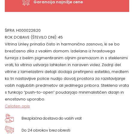
Garancija najnižje cene
ŠIFRA:
H000022820
ROK DOBAVE (ŠTEVILO DNI):
45
Vitrina Linley prinaša čisto in harmonično zasnovo, ki se bo
brezčasno zlila z vsakim domom. Izdelana iz hrastovega
furnirja z belim pigmentiranim oljnim premazom in s steklenimi
vrati, ta vitrina ustvarja lahkoten in naraven videz. Zadnji del
vitrine z lamelastimi detajli dodaja prefinjeno estetiko, medtem
ko tri nastavljive police nudijo dovolj prostora za razstavljanje
vaših najljubših predmetov ali jedilnega pribora. Steklena vrata
s funkcijo “push-to-open” poudarjajo minimalističen dizajn in
enostavno uporabo.
Celoten opis
Brezplačna dostava do vaših vrat
Do 24 obrokov brez obresti