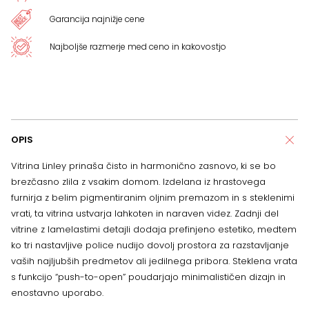
Garancija najnižje cene
Najboljše razmerje med ceno in kakovostjo
OPIS
Vitrina Linley prinaša čisto in harmonično zasnovo, ki se bo
brezčasno zlila z vsakim domom. Izdelana iz hrastovega
furnirja z belim pigmentiranim oljnim premazom in s steklenimi
vrati, ta vitrina ustvarja lahkoten in naraven videz. Zadnji del
vitrine z lamelastimi detajli dodaja prefinjeno estetiko, medtem
ko tri nastavljive police nudijo dovolj prostora za razstavljanje
vaših najljubših predmetov ali jedilnega pribora. Steklena vrata
s funkcijo “push-to-open” poudarjajo minimalističen dizajn in
enostavno uporabo.