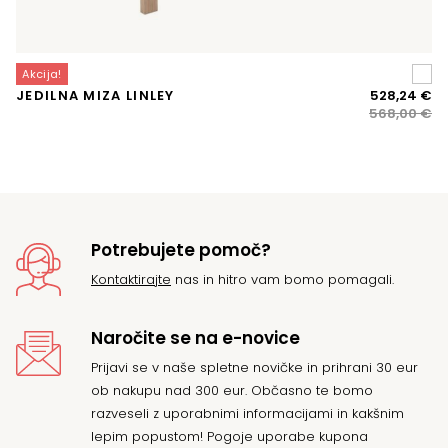
Akcija!
A
Iz
Tr
JEDILNA MIZA LINLEY
528,24
€
T
ce
ce
568,00
€
je
je:
bil
52
56
Potrebujete pomoč?
Kontaktirajte
nas in hitro vam bomo pomagali.
Naročite se na e-novice
Prijavi se v naše spletne novičke in prihrani 30 eur
ob nakupu nad 300 eur. Občasno te bomo
razveseli z uporabnimi informacijami in kakšnim
lepim popustom! Pogoje uporabe kupona