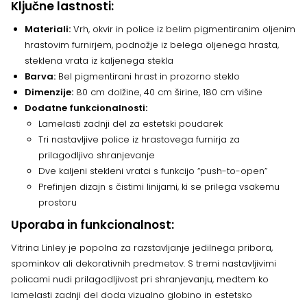
Ključne lastnosti:
Materiali:
Vrh, okvir in police iz belim pigmentiranim oljenim
hrastovim furnirjem, podnožje iz belega oljenega hrasta,
steklena vrata iz kaljenega stekla
Barva:
Bel pigmentirani hrast in prozorno steklo
Dimenzije:
80 cm dolžine, 40 cm širine, 180 cm višine
Dodatne funkcionalnosti:
Lamelasti zadnji del za estetski poudarek
Tri nastavljive police iz hrastovega furnirja za
prilagodljivo shranjevanje
Dve kaljeni stekleni vratci s funkcijo “push-to-open”
Prefinjen dizajn s čistimi linijami, ki se prilega vsakemu
prostoru
Uporaba in funkcionalnost:
Vitrina Linley je popolna za razstavljanje jedilnega pribora,
spominkov ali dekorativnih predmetov. S tremi nastavljivimi
policami nudi prilagodljivost pri shranjevanju, medtem ko
lamelasti zadnji del doda vizualno globino in estetsko