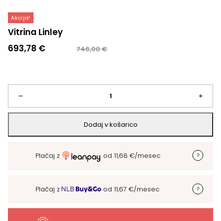
Akcija!
Vitrina Linley
Izvirna
Trenutna
693,78
€
746,00
€
cena
cena
je
je:
bila:
693,78 €.
746,00 €.
Vitrina
–
+
Linley
Dodaj v košarico
količina
Plačaj z
od
11,68
€
/mesec
Plačaj z
od
11,67
€
/mesec