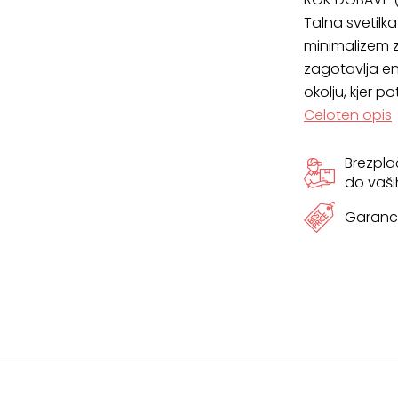
Talna svetilk
minimalizem 
zagotavlja en
okolju, kjer p
Celoten opis
Brezpl
do vaši
Garanci