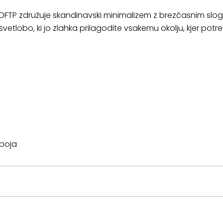
 DFTP združuje skandinavski minimalizem z brezčasnim sl
tlobo, ki jo zlahka prilagodite vsakemu okolju, kjer potreb
dboja