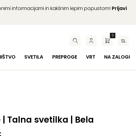
abnimi informacijami in kakšnim lepim popustom!
Prijavi
0
SL
HIŠTVO
SVETILA
PREPROGE
VRT
NA ZALOGI
 | Talna svetilka | Bela
€