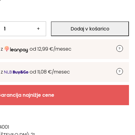
+
Dodaj v košarico
 z
od
12,99
€
/mesec
 z
od
11,08
€
/mesec
arancija najnižje cene
4001
ŠTEVILO DNI):
21