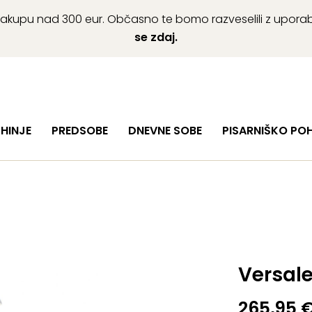
ob nakupu nad 300 eur. Občasno te bomo razveselili z upor
se zdaj.
HINJE
PREDSOBE
DNEVNE SOBE
PISARNIŠKO PO
Versale
265,95