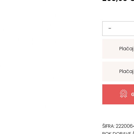
Versale
–
|
Plačaj
Talna
svetilka
Plačaj
|
Bela
G
količina
ŠIFRA:
222006
ROK DOBAVE (