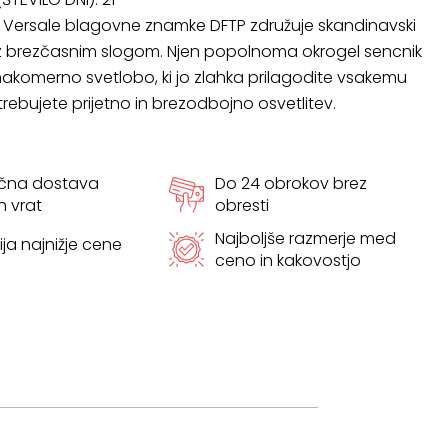
a Versale blagovne znamke DFTP združuje skandinavski
z brezčasnim slogom. Njen popolnoma okrogel sencnik
akomerno svetlobo, ki jo zlahka prilagodite vsakemu
otrebujete prijetno in brezodbojno osvetlitev.
ačna dostava
Do 24 obrokov brez
h vrat
obresti
Najboljše razmerje med
ja najnižje cene
ceno in kakovostjo