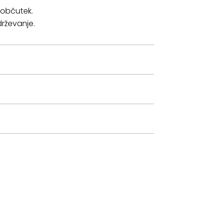
 občutek.
drževanje.