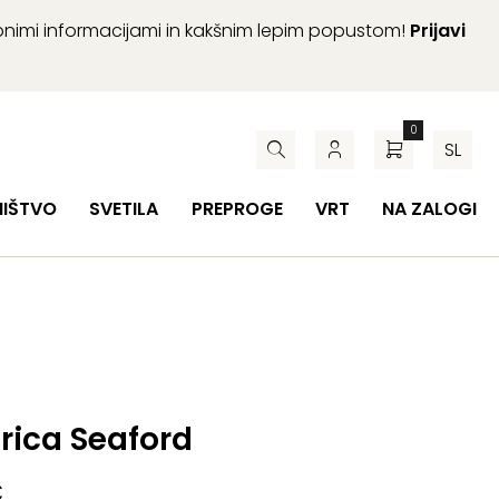
abnimi informacijami in kakšnim lepim popustom!
Prijavi
0
SL
HIŠTVO
SVETILA
PREPROGE
VRT
NA ZALOGI
rica Seaford
€