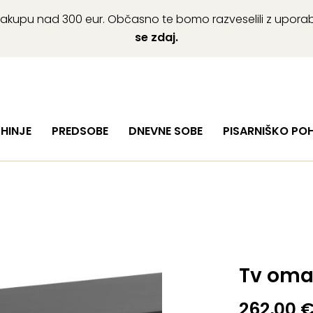
ob nakupu nad 300 eur. Občasno te bomo razveselili z upor
se zdaj.
HINJE
PREDSOBE
DNEVNE SOBE
PISARNIŠKO PO
Tv oma
262,00