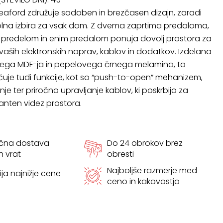
aford združuje sodoben in brezčasen dizajn, zaradi
olna izbira za vsak dom. Z dvema zaprtima predaloma,
 predelom in enim predalom ponuja dovolj prostora za
vaših elektronskih naprav, kablov in dodatkov. Izdelana
anega MDF-ja in pepelovega črnega melamina, ta
čuje tudi funkcije, kot so “push-to-open” mehanizem,
e ter priročno upravljanje kablov, ki poskrbijo za
ganten videz prostora.
ačna dostava
Do 24 obrokov brez
h vrat
obresti
Najboljše razmerje med
ja najnižje cene
ceno in kakovostjo