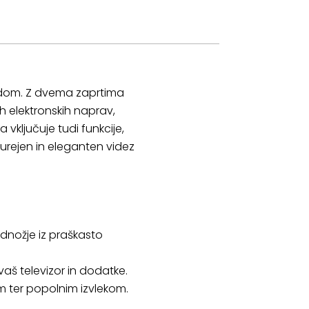
k dom. Z dvema zaprtima
 elektronskih naprav,
vključuje tudi funkcije,
urejen in eleganten videz
odnožje iz praškasto
vaš televizor in dodatke.
m ter popolnim izvlekom.