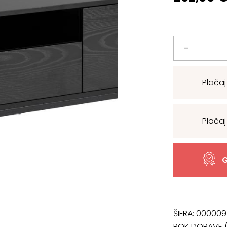
Tv
–
omarica
Plačaj
Seaford
količina
Plačaj
G
ŠIFRA:
000009
ROK DOBAVE (