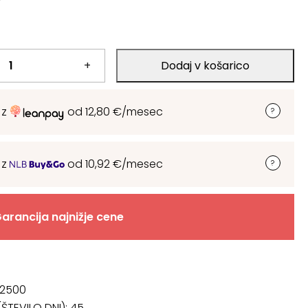
+
Dodaj v košarico
 z
od
12,80
€
/mesec
 z
od
10,92
€
/mesec
arancija najnižje cene
2500
ŠTEVILO DNI):
45