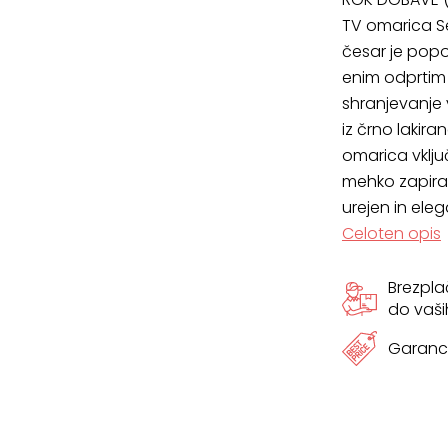
TV omarica Se
česar je pop
enim odprtim
shranjevanje 
iz črno lakir
omarica vklju
mehko zapiranj
urejen in ele
Celoten opis
Brezpl
do vaši
Garanci