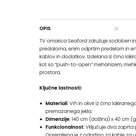
OPIS
TV omarica Seaford združuje sodoben in 
predaloma, enim odprtim predelom in eni
kablov in dodatkov. Izdelana iz črno lak
kot so “push-to-open” mehanizem, mehko z
prostora.
Ključne lastnosti:
Materiali
: Vrh in okvir iz črno lakira
premazanega jekla.
Dimenzije
: 140 cm (dolžina) x 40 cm (
Funkcionalnost
: Vključuje dva zaprta
Opremljena je z odprtino za kable za 