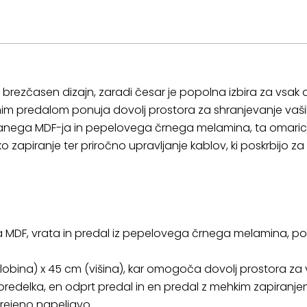
brezčasen dizajn, zaradi česar je popolna izbira za vsa
m predalom ponuja dovolj prostora za shranjevanje vaših
iranega MDF-ja in pepelovega črnega melamina, ta omarica 
apiranje ter priročno upravljanje kablov, ki poskrbijo za 
nega MDF, vrata in predal iz pepelovega črnega melamina, p
globina) x 45 cm (višina), kar omogoča dovolj prostora za 
 predelka, en odprt predal in en predal z mehkim zapiranje
urejeno napeljavo.