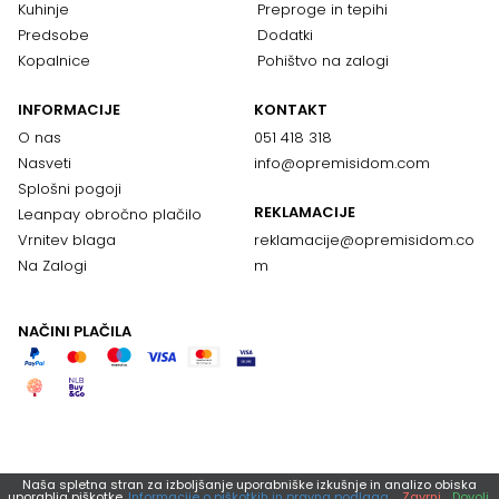
Kuhinje
Preproge in tepihi
Predsobe
Dodatki
Kopalnice
Pohištvo na zalogi
INFORMACIJE
KONTAKT
O nas
051 418 318
Nasveti
info@opremisidom.com
Splošni pogoji
REKLAMACIJE
Leanpay obročno plačilo
Vrnitev blaga
reklamacije@
opremisidom.co
Na Zalogi
m
NAČINI PLAČILA
Naša spletna stran za izboljšanje uporabniške izkušnje in analizo obiska
uporablja piškotke.
Informacije o piškotkih in pravna podlaga.
Zavrni
Dovoli.