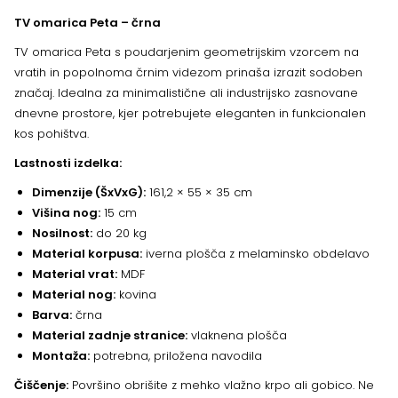
TV omarica Peta – črna
TV omarica Peta s poudarjenim geometrijskim vzorcem na
vratih in popolnoma črnim videzom prinaša izrazit sodoben
značaj. Idealna za minimalistične ali industrijsko zasnovane
dnevne prostore, kjer potrebujete eleganten in funkcionalen
kos pohištva.
Lastnosti izdelka:
Dimenzije (ŠxVxG):
161,2 × 55 × 35 cm
Višina nog:
15 cm
Nosilnost:
do 20 kg
Material korpusa:
iverna plošča z melaminsko obdelavo
Material vrat:
MDF
Material nog:
kovina
Barva:
črna
Material zadnje stranice:
vlaknena plošča
Montaža:
potrebna, priložena navodila
Čiščenje:
Površino obrišite z mehko vlažno krpo ali gobico. Ne