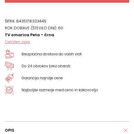
ŠIFRA:
8435178333445
ROK DOBAVE (ŠTEVILO DNI):
60
TV omarica Peta – črna
Celoten opis
Brezplačna dostava do vaših vrat
Do 24 obrokov brez obresti
Garancija najnižje cene
Najboljše razmerje med ceno in kakovostjo
OPIS