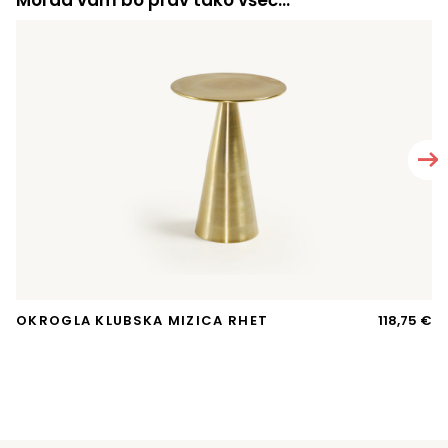
Morda vam bo prav tako všeč…
OKROGLA KLUBSKA MIZICA RHET
118,75
€
A
T
si