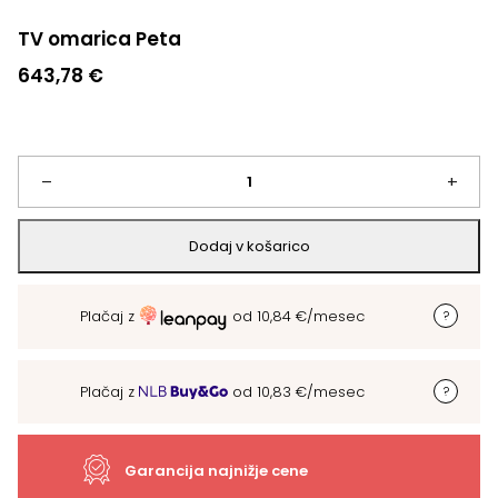
TV omarica Peta
643,78
€
TV
–
+
omarica
Dodaj v košarico
Peta
Plačaj z
od
10,84
€
/mesec
količina
Plačaj z
od
10,83
€
/mesec
Garancija najnižje cene