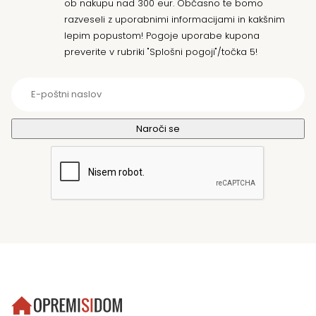
ob nakupu nad 300 eur. Občasno te bomo
razveseli z uporabnimi informacijami in kakšnim
lepim popustom! Pogoje uporabe kupona
preverite v rubriki "Splošni pogoji"/točka 5!