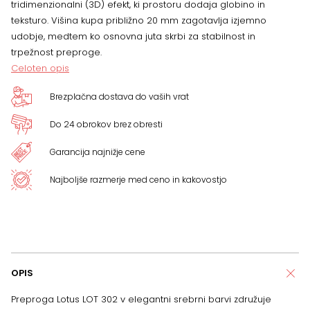
tridimenzionalni (3D) efekt, ki prostoru dodaja globino in
teksturo. Višina kupa približno 20 mm zagotavlja izjemno
udobje, medtem ko osnovna juta skrbi za stabilnost in
trpežnost preproge.
Celoten opis
Brezplačna dostava do vaših vrat
Do 24 obrokov brez obresti
Garancija najnižje cene
Najboljše razmerje med ceno in kakovostjo
OPIS
Preproga Lotus LOT 302 v elegantni srebrni barvi združuje