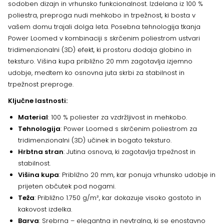
sodoben dizajn in vrhunsko funkcionalnost. Izdelana iz 100 %
poliestra, preproga nudi mehkobo in trpežnost, ki bosta v
vašem domu trajali dolga leta. Posebna tehnologija tkanja
Power Loomed v kombinaciji s skrčenim poliestrom ustvari
tridimenzionalni (3D) efekt, ki prostoru dodaja globino in
teksturo. Višina kupa približno 20 mm zagotavlja izjemno
udobje, medtem ko osnovna juta skrbi za stabilnost in
trpežnost preproge.
Ključne lastnosti:
Material
: 100 % poliester za vzdržljivost in mehkobo.
Tehnologija
: Power Loomed s skrčenim poliestrom za
tridimenzionalni (3D) učinek in bogato teksturo.
Hrbtna stran
: Jutina osnova, ki zagotavlja trpežnost in
stabilnost.
Višina kupa
: Približno 20 mm, kar ponuja vrhunsko udobje in
prijeten občutek pod nogami.
Teža
: Približno 1.750 g/m², kar dokazuje visoko gostoto in
kakovost izdelka.
Barva
: Srebrna – elegantna in nevtralna, ki se enostavno