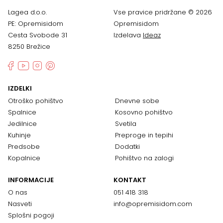
Lagea d.o.o.
Vse pravice pridržane © 2026
PE: Opremisidom
Opremisidom
Cesta Svobode 31
Izdelava
Ideaz
8250 Brežice
IZDELKI
Otroško pohištvo
Dnevne sobe
Spalnice
Kosovno pohištvo
Jedilnice
Svetila
Kuhinje
Preproge in tepihi
Predsobe
Dodatki
Kopalnice
Pohištvo na zalogi
INFORMACIJE
KONTAKT
O nas
051 418 318
Nasveti
info@opremisidom.com
Splošni pogoji