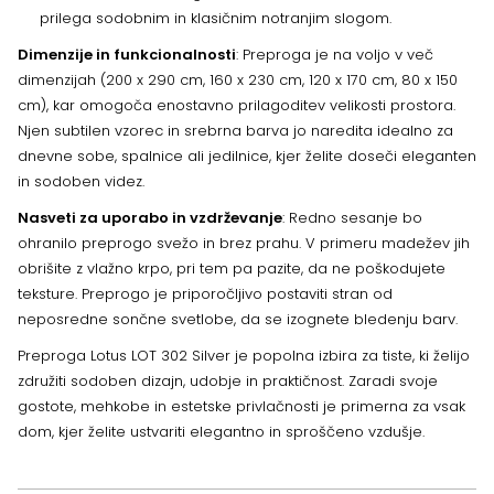
prilega sodobnim in klasičnim notranjim slogom.
Dimenzije in funkcionalnosti
: Preproga je na voljo v več
dimenzijah (200 x 290 cm, 160 x 230 cm, 120 x 170 cm, 80 x 150
cm), kar omogoča enostavno prilagoditev velikosti prostora.
Njen subtilen vzorec in srebrna barva jo naredita idealno za
dnevne sobe, spalnice ali jedilnice, kjer želite doseči eleganten
in sodoben videz.
Nasveti za uporabo in vzdrževanje
: Redno sesanje bo
ohranilo preprogo svežo in brez prahu. V primeru madežev jih
obrišite z vlažno krpo, pri tem pa pazite, da ne poškodujete
teksture. Preprogo je priporočljivo postaviti stran od
neposredne sončne svetlobe, da se izognete bledenju barv.
Preproga Lotus LOT 302 Silver je popolna izbira za tiste, ki želijo
združiti sodoben dizajn, udobje in praktičnost. Zaradi svoje
gostote, mehkobe in estetske privlačnosti je primerna za vsak
dom, kjer želite ustvariti elegantno in sproščeno vzdušje.