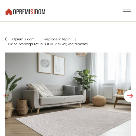
Opremisidom
|
Preproge in tepihi
|
Tkana preproga Lotus LOT 302 silver, več dimenzij