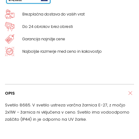
Brezplačna dostava do vaših vrat
Do 24 obrokov brez obresti
Garancija najnižje cene
Najboljše razmerje med ceno in kakovostjo
OPIS
Svetilo 8685. V svetilo ustreza varčna žarnica E-27, z močjo
2x11W – žarnica ni vključena v ceno. Svetilo ima vodoodporno
zaščito (IP44) in je odporno na UV žarke.