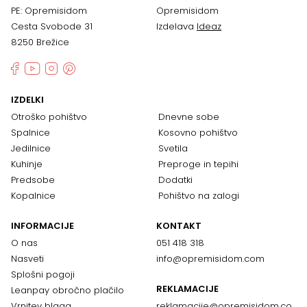
PE: Opremisidom
Opremisidom
Cesta Svobode 31
Izdelava
Ideaz
8250 Brežice
IZDELKI
Otroško pohištvo
Dnevne sobe
Spalnice
Kosovno pohištvo
Jedilnice
Svetila
Kuhinje
Preproge in tepihi
Predsobe
Dodatki
Kopalnice
Pohištvo na zalogi
INFORMACIJE
KONTAKT
O nas
051 418 318
Nasveti
info@opremisidom.com
Splošni pogoji
REKLAMACIJE
Leanpay obročno plačilo
Vrnitev blaga
reklamacije@
opremisidom.co