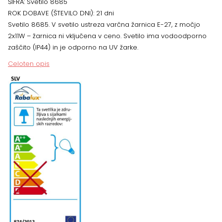
ŠIFRA:
Svetilo 8685
količina
ROK DOBAVE (ŠTEVILO DNI):
21 dni
Svetilo 8685. V svetilo ustreza varčna žarnica E-27, z močjo
2x11W – žarnica ni vključena v ceno. Svetilo ima vodoodporno
zaščito (IP44) in je odporno na UV žarke.
Celoten opis