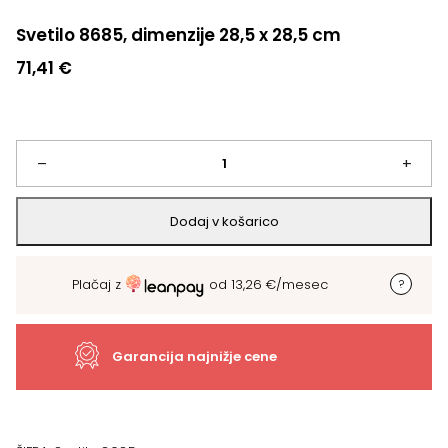
Svetilo 8685, dimenzije 28,5 x 28,5 cm
71,41
€
Svetilo
–
+
8685,
Dodaj v košarico
dimenzije
Plačaj z
od
13,26
€
/mesec
28,5
x
Garancija najnižje cene
28,5
cm