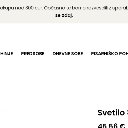
ob nakupu nad 300 eur. Občasno te bomo razveselili z upor
se zdaj.
HINJE
PREDSOBE
DNEVNE SOBE
PISARNIŠKO PO
Svetilo
45,56
€