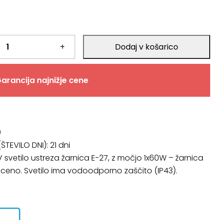
+
Dodaj v košarico
arancija najnižje cene
0
ŠTEVILO DNI):
21 dni
V svetilo ustreza žarnica E-27, z močjo 1x60W – žarnica
v ceno. Svetilo ima vodoodporno zaščito (IP43).