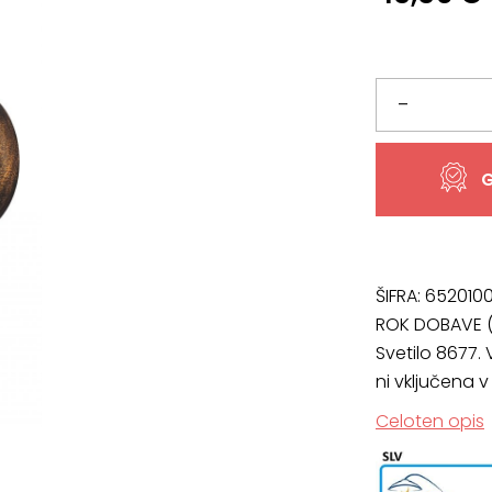
Svetilo
–
8677,
G
dimenzije
21,5
x
ŠIFRA:
652010
ROK DOBAVE (
34
Svetilo 8677. 
ni vključena 
cm
Celoten opis
količina