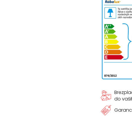
Brezpl
do vaši
Garanci