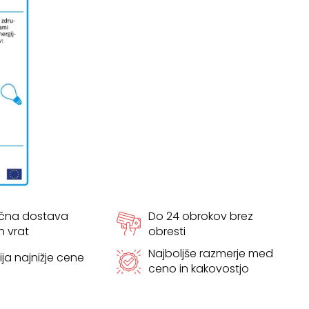
ačna dostava
Do 24 obrokov brez
h vrat
obresti
Najboljše razmerje med
ja najnižje cene
ceno in kakovostjo