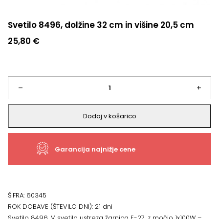
Svetilo 8496, dolžine 32 cm in višine 20,5 cm
25,80
€
Svetilo
–
+
8496,
Dodaj v košarico
dolžine
Garancija najnižje cene
32
cm
in
ŠIFRA:
60345
ROK DOBAVE (ŠTEVILO DNI):
21 dni
višine
Svetilo 8496. V svetilo ustreza žarnica E-27, z močjo 1x100W –