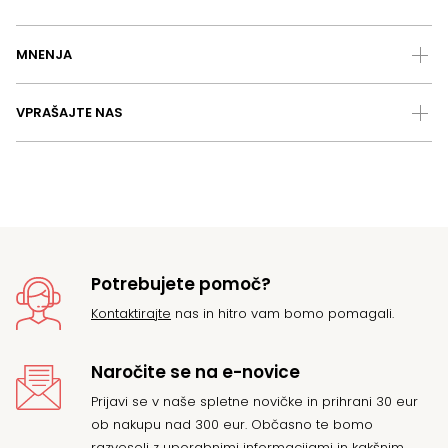
MNENJA
VPRAŠAJTE NAS
Potrebujete pomoč?
Kontaktirajte
nas in hitro vam bomo pomagali.
Naročite se na e-novice
Prijavi se v naše spletne novičke in prihrani 30 eur
ob nakupu nad 300 eur. Občasno te bomo
razveseli z uporabnimi informacijami in kakšnim