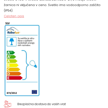
žarnica ni vključena v ceno. Svetilo ima vodoodporno zaščito
20,5
(IP54).
Celoten opis
cm
količina
Brezplačna dostava do vaših vrat