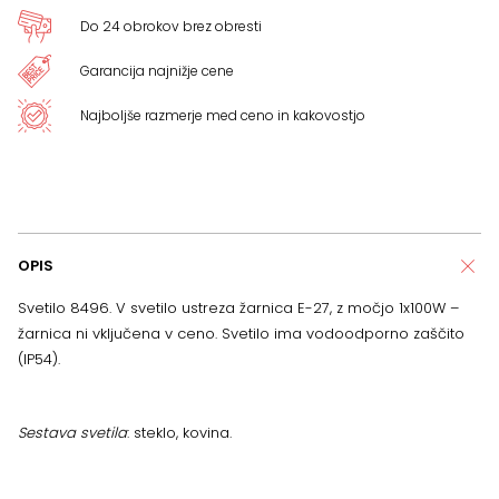
Do 24 obrokov brez obresti
Garancija najnižje cene
Najboljše razmerje med ceno in kakovostjo
OPIS
Svetilo 8496. V svetilo ustreza žarnica E-27, z močjo 1x100W –
žarnica ni vključena v ceno. Svetilo ima vodoodporno zaščito
(IP54).
Sestava svetila
: steklo, kovina.