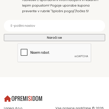
lepim popustom! Pogoje uporabe kupona
preverite v rubriki "Splošni pogoji"/točka 5!
Lagea d.o.o.
Vse pravice pridržane © 2026