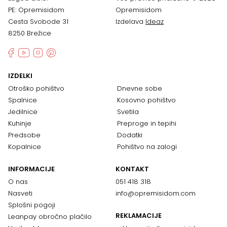
PE: Opremisidom
Opremisidom
Cesta Svobode 31
Izdelava
Ideaz
8250 Brežice
IZDELKI
Otroško pohištvo
Dnevne sobe
Spalnice
Kosovno pohištvo
Jedilnice
Svetila
Kuhinje
Preproge in tepihi
Predsobe
Dodatki
Kopalnice
Pohištvo na zalogi
INFORMACIJE
KONTAKT
O nas
051 418 318
Nasveti
info@opremisidom.com
Splošni pogoji
REKLAMACIJE
Leanpay obročno plačilo