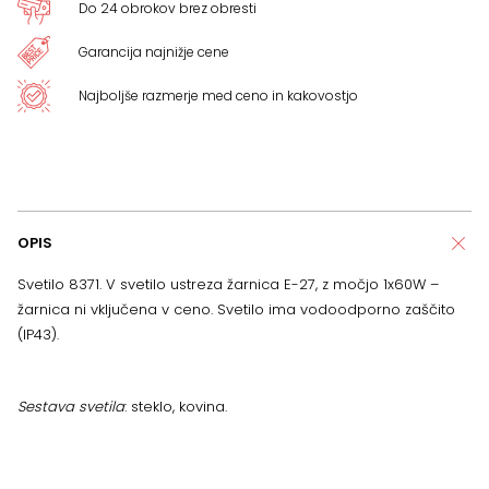
Do 24 obrokov brez obresti
Garancija najnižje cene
Najboljše razmerje med ceno in kakovostjo
OPIS
Svetilo 8371. V svetilo ustreza žarnica E-27, z močjo 1x60W –
žarnica ni vključena v ceno. Svetilo ima vodoodporno zaščito
(IP43).
Sestava svetila
: steklo, kovina.