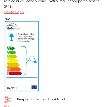
žarnica ni vključena v ceno. Svetilo ima vodoodporno zaščito
37
(IP43).
Celoten opis
cm
količina
Brezplačna dostava do vaših vrat