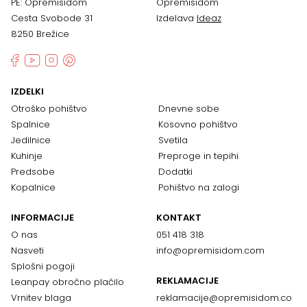
PE: Opremisidom
Opremisidom
Cesta Svobode 31
Izdelava
Ideaz
8250 Brežice
IZDELKI
Otroško pohištvo
Dnevne sobe
Spalnice
Kosovno pohištvo
Jedilnice
Svetila
Kuhinje
Preproge in tepihi
Predsobe
Dodatki
Kopalnice
Pohištvo na zalogi
INFORMACIJE
KONTAKT
O nas
051 418 318
Nasveti
info@opremisidom.com
Splošni pogoji
REKLAMACIJE
Leanpay obročno plačilo
Vrnitev blaga
reklamacije@
opremisidom.co