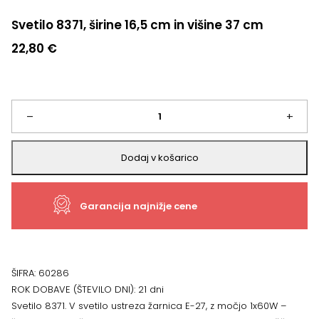
Svetilo 8371, širine 16,5 cm in višine 37 cm
22,80
€
Svetilo
–
+
8371,
Dodaj v košarico
širine
Garancija najnižje cene
16,5
cm
in
ŠIFRA:
60286
ROK DOBAVE (ŠTEVILO DNI):
21 dni
višine
Svetilo 8371. V svetilo ustreza žarnica E-27, z močjo 1x60W –