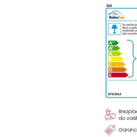
cm
količina
Brezpl
do vaši
Garanci