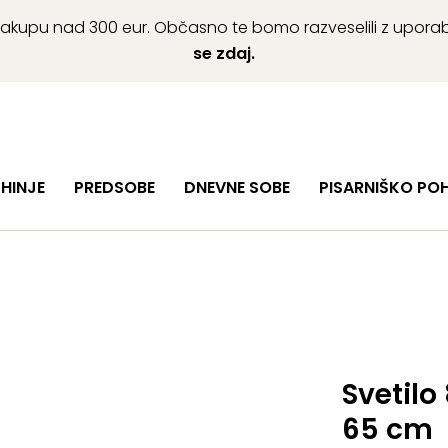
ob nakupu nad 300 eur. Občasno te bomo razveselili z upor
se zdaj.
HINJE
PREDSOBE
DNEVNE SOBE
PISARNIŠKO PO
Svetilo
65 cm