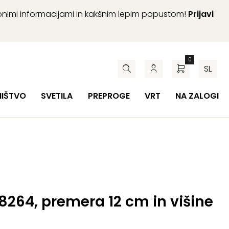
abnimi informacijami in kakšnim lepim popustom!
Prijavi
0
SL
HIŠTVO
SVETILA
PREPROGE
VRT
NA ZALOGI
 8264, premera 12 cm in višine