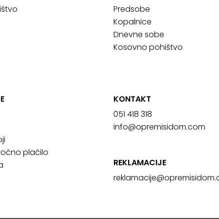
ištvo
Predsobe
Kopalnice
Dnevne sobe
Kosovno pohištvo
E
KONTAKT
051 418 318
info@opremisidom.com
ji
očno plačilo
REKLAMACIJE
a
reklamacije@
opremisidom