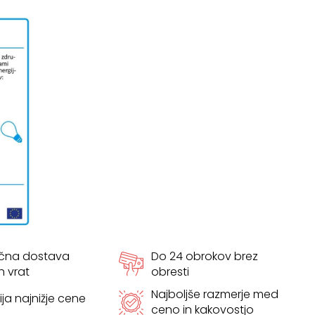
ačna dostava
Do 24 obrokov brez
h vrat
obresti
Najboljše razmerje med
ja najnižje cene
ceno in kakovostjo