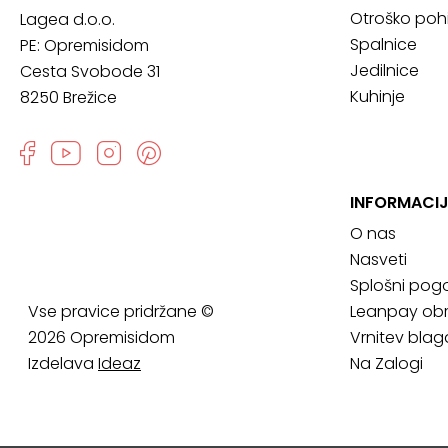
Otroško poh
Lagea d.o.o.
Spalnice
PE: Opremisidom
Jedilnice
Cesta Svobode 31
Kuhinje
8250 Brežice
INFORMACIJ
O nas
Nasveti
Splošni pogo
Vse pravice pridržane ©
Leanpay obr
2026 Opremisidom
Vrnitev blag
Izdelava
Ideaz
Na Zalogi