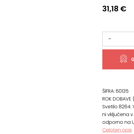
31,18
€
Svetilo
–
8264,
G
premera
12
cm
ŠIFRA:
60135
ROK DOBAVE (
in
Svetilo 8264. 
ni vključena 
višine
odporno na U
65
Celoten opis