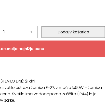
+
Dodaj v košarico
arancija najnižje cene
ŠTEVILO DNI):
21 dni
V svetilo ustreza žarnica E-27, z močjo 1x60W – žarnica
v ceno. Svetilo ima vodoodporno zaščito (IP44) in je
V žarke.