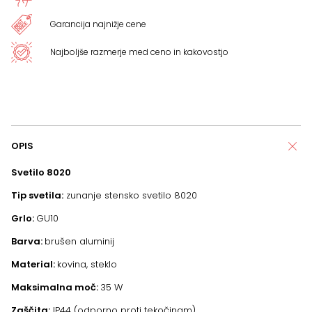
Garancija najnižje cene
Najboljše razmerje med ceno in kakovostjo
OPIS
Svetilo
8020
Tip svetila:
zunanje stensko svetilo 8020
Grlo:
GU10
Barva:
brušen aluminij
Material:
kovina, steklo
Maksimalna moč:
35 W
Zaščita:
IP44 (odporno proti tekočinam)