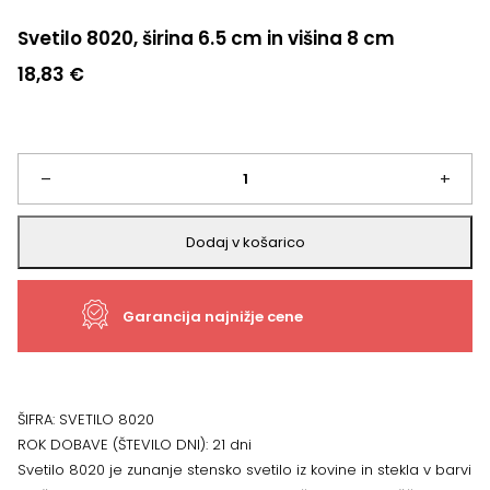
Svetilo 8020, širina 6.5 cm in višina 8 cm
18,83
€
Svetilo
–
+
8020,
Dodaj v košarico
širina
Garancija najnižje cene
6.5
cm
in
ŠIFRA:
SVETILO 8020
ROK DOBAVE (ŠTEVILO DNI):
21 dni
višina
Svetilo 8020 je zunanje stensko svetilo iz kovine in stekla v barvi