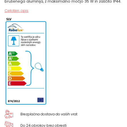
brušenega aluminija, z maksimalno močjo 35 W in zaščito IP44.
8
Celoten opis
cm
količina
Brezplačna dostava do vaših vrat
Do 24 obrokov brez obresti