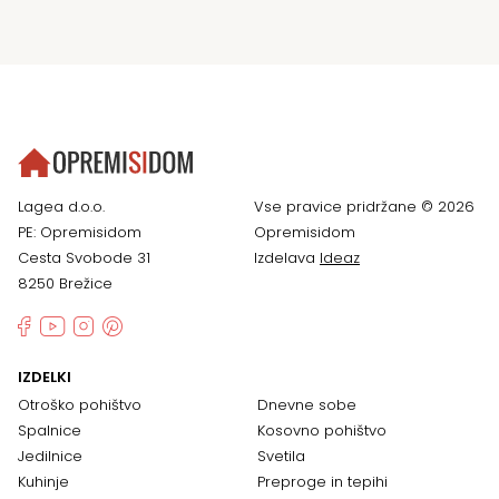
Lagea d.o.o.
Vse pravice pridržane © 2026
PE: Opremisidom
Opremisidom
Cesta Svobode 31
Izdelava
Ideaz
8250 Brežice
IZDELKI
Otroško pohištvo
Dnevne sobe
Spalnice
Kosovno pohištvo
Jedilnice
Svetila
Kuhinje
Preproge in tepihi