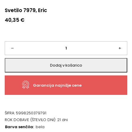
Svetilo 7979, Eric
40,35
€
Svetilo
–
+
7979,
Dodaj v košarico
Eric
Garancija najnižje cene
količina
ŠIFRA:
5998250379791
ROK DOBAVE (ŠTEVILO DNI):
21 dni
Barva senčila
bela