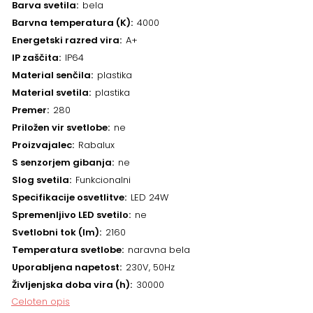
Barva svetila
bela
Barvna temperatura (K)
4000
Energetski razred vira
A+
IP zaščita
IP64
Material senčila
plastika
Material svetila
plastika
Premer
280
Priložen vir svetlobe
ne
Proizvajalec
Rabalux
S senzorjem gibanja
ne
Slog svetila
Funkcionalni
Specifikacije osvetlitve
LED 24W
Spremenljivo LED svetilo
ne
Svetlobni tok (lm)
2160
Temperatura svetlobe
naravna bela
Uporabljena napetost
230V, 50Hz
Življenjska doba vira (h)
30000
Celoten opis