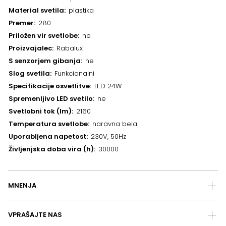
Material svetila
plastika
Premer
280
Priložen vir svetlobe
ne
Proizvajalec
Rabalux
S senzorjem gibanja
ne
Slog svetila
Funkcionalni
Specifikacije osvetlitve
LED 24W
Spremenljivo LED svetilo
ne
Svetlobni tok (lm)
2160
Temperatura svetlobe
naravna bela
Uporabljena napetost
230V, 50Hz
Življenjska doba vira (h)
30000
MNENJA
VPRAŠAJTE NAS