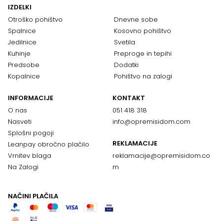
IZDELKI
Otroško pohištvo
Dnevne sobe
Spalnice
Kosovno pohištvo
Jedilnice
Svetila
Kuhinje
Preproge in tepihi
Predsobe
Dodatki
Kopalnice
Pohištvo na zalogi
INFORMACIJE
KONTAKT
O nas
051 418 318
Nasveti
info@opremisidom.com
Splošni pogoji
REKLAMACIJE
Leanpay obročno plačilo
Vrnitev blaga
reklamacije@
opremisidom.co
Na Zalogi
m
NAČINI PLAČILA