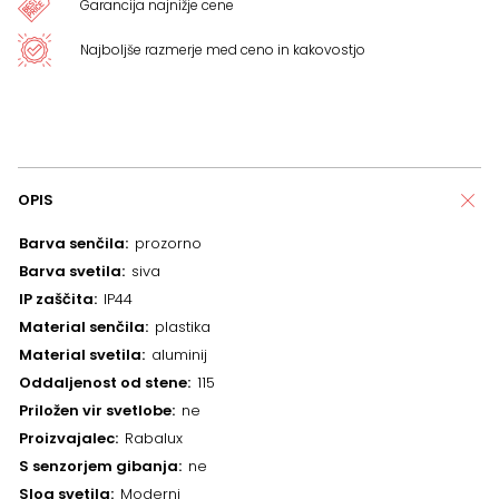
Garancija najnižje cene
Najboljše razmerje med ceno in kakovostjo
OPIS
Barva senčila
prozorno
Barva svetila
siva
IP zaščita
IP44
Material senčila
plastika
Material svetila
aluminij
Oddaljenost od stene
115
Priložen vir svetlobe
ne
Proizvajalec
Rabalux
S senzorjem gibanja
ne
Slog svetila
Moderni