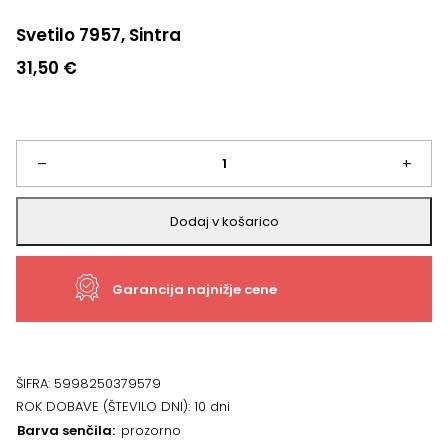
Svetilo 7957, Sintra
31,50
€
Svetilo
–
+
7957,
Dodaj v košarico
Sintra
Garancija najnižje cene
količina
ŠIFRA:
5998250379579
ROK DOBAVE (ŠTEVILO DNI):
10 dni
Barva senčila
prozorno