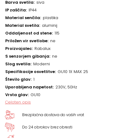
Barva svetila
siva
IP zaščita
IP44
Material senčila
plastika
Material svetila
aluminij
Oddaljenost od stene
115
Priložen vir svetlobe
ne
Proizvajalec
Rabalux
S senzorjem gibanja
ne
Slog svetila
Moderni
Specifikacije osvetlitve
GU10 1X MAX 25
Število glav
1
Uporabljena napetost
230V, 50Hz
Vrsta glav
GU10
Celoten opis
Brezplačna dostava do vaših vrat
Do 24 obrokov brez obresti