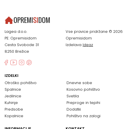
Lagea d.o.o.
Vse pravice pridržane © 2026
PE: Opremisidom
Opremisidom
Cesta Svobode 31
Izdelava
Ideaz
8250 Brežice
IZDELKI
Otroško pohištvo
Dnevne sobe
Spalnice
Kosovno pohištvo
Jedilnice
Svetila
Kuhinje
Preproge in tepihi
Predsobe
Dodatki
Kopalnice
Pohištvo na zalogi
INFORMACIJE
KONTAKT