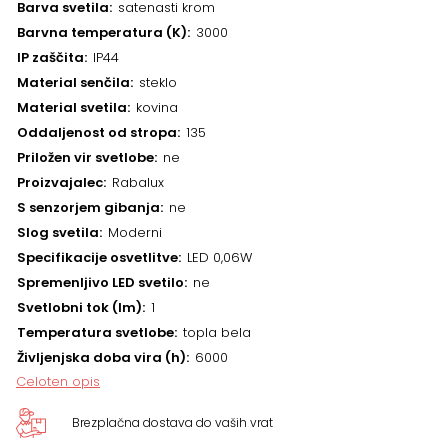
Barva svetila
satenasti krom
Barvna temperatura (K)
3000
IP zaščita
IP44
Material senčila
steklo
Material svetila
kovina
Oddaljenost od stropa
135
Priložen vir svetlobe
ne
Proizvajalec
Rabalux
S senzorjem gibanja
ne
Slog svetila
Moderni
Specifikacije osvetlitve
LED 0,06W
Spremenljivo LED svetilo
ne
Svetlobni tok (lm)
1
Temperatura svetlobe
topla bela
Življenjska doba vira (h)
6000
Celoten opis
Brezplačna dostava do vaših vrat