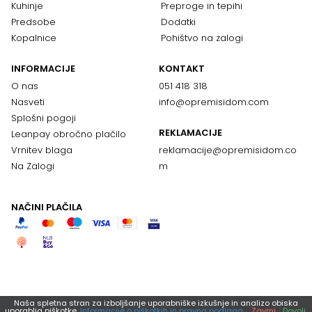
Kuhinje
Preproge in tepihi
Predsobe
Dodatki
Kopalnice
Pohištvo na zalogi
INFORMACIJE
KONTAKT
O nas
051 418 318
Nasveti
info@opremisidom.com
Splošni pogoji
REKLAMACIJE
Leanpay obročno plačilo
Vrnitev blaga
reklamacije@
opremisidom.co
Na Zalogi
m
NAČINI PLAČILA
Naša spletna stran za izboljšanje uporabniške izkušnje in analizo obiska
uporablja piškotke.
Informacije o piškotkih in pravna podlaga.
Zavrni
Dovoli.