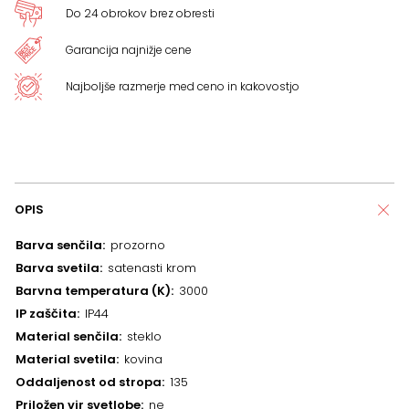
Do 24 obrokov brez obresti
Garancija najnižje cene
Najboljše razmerje med ceno in kakovostjo
OPIS
Barva senčila
prozorno
Barva svetila
satenasti krom
Barvna temperatura (K)
3000
IP zaščita
IP44
Material senčila
steklo
Material svetila
kovina
Oddaljenost od stropa
135
Priložen vir svetlobe
ne