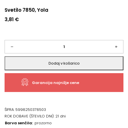
Svetilo 7850, Yola
3,81
€
Svetilo
–
+
7850,
Dodaj v košarico
Yola
Garancija najnižje cene
količina
ŠIFRA:
5998250378503
ROK DOBAVE (ŠTEVILO DNI):
21 dni
Barva senčila
prozorno