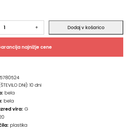
+
Dodaj v košarico
arancija najnižje cene
5780524
ŠTEVILO DNI):
10 dni
a
bela
a
bela
azred vira
G
20
čila
plastika