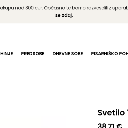
ob nakupu nad 300 eur. Občasno te bomo razveselili z upor
se zdaj.
HINJE
PREDSOBE
DNEVNE SOBE
PISARNIŠKO PO
Svetilo
38,71
€