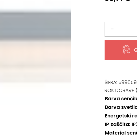
Svetilo
–
78052,
G
Band2
količina
ŠIFRA:
599659
ROK DOBAVE (
Barva senčil
Barva svetil
Energetski r
IP zaščita
IP
Material sen