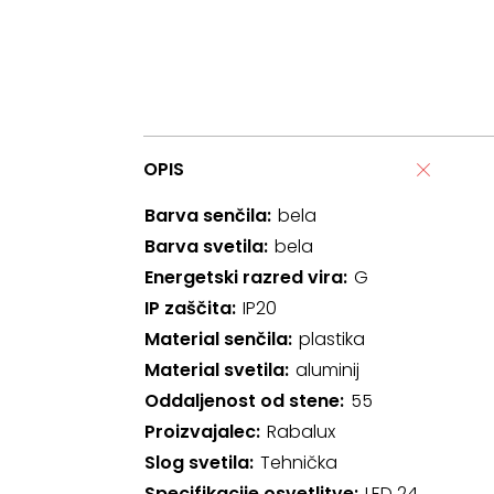
OPIS
Barva senčila
bela
Barva svetila
bela
Energetski razred vira
G
IP zaščita
IP20
Material senčila
plastika
Material svetila
aluminij
Oddaljenost od stene
55
Proizvajalec
Rabalux
Slog svetila
Tehnička
Specifikacije osvetlitve
LED 24