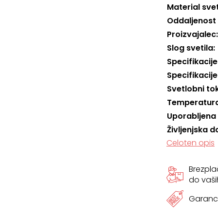
Material svet
Oddaljenost
Proizvajalec
Slog svetila
Specifikacije
Specifikacije
Svetlobni to
Temperatura
Uporabljena
Življenjska d
Celoten opis
Brezpl
do vaši
Garanci