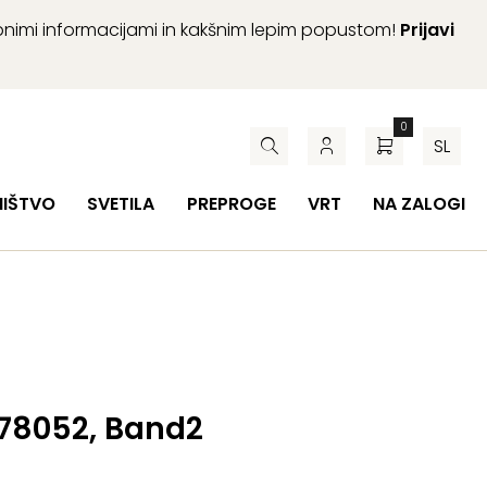
abnimi informacijami in kakšnim lepim popustom!
Prijavi
0
SL
HIŠTVO
SVETILA
PREPROGE
VRT
NA ZALOGI
 78052, Band2