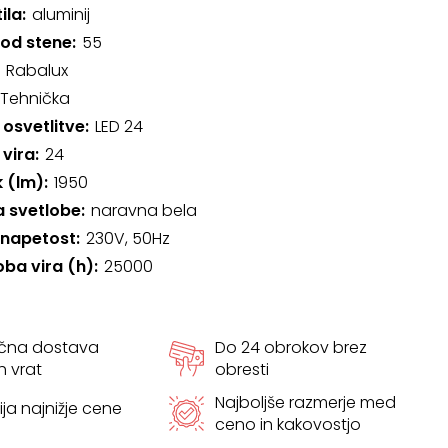
ila
aluminij
 od stene
55
Rabalux
Tehnička
 osvetlitve
LED 24
 vira
24
k (lm)
1950
 svetlobe
naravna bela
 napetost
230V, 50Hz
oba vira (h)
25000
ačna dostava
Do 24 obrokov brez
h vrat
obresti
Najboljše razmerje med
ja najnižje cene
ceno in kakovostjo