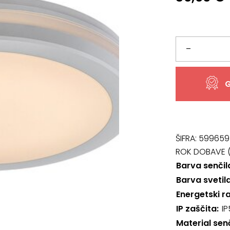
Svetilo
–
77036,
G
Indre
količina
ŠIFRA:
599659
ROK DOBAVE (
Barva senčil
Barva svetil
Energetski r
IP zaščita
IP
Material sen