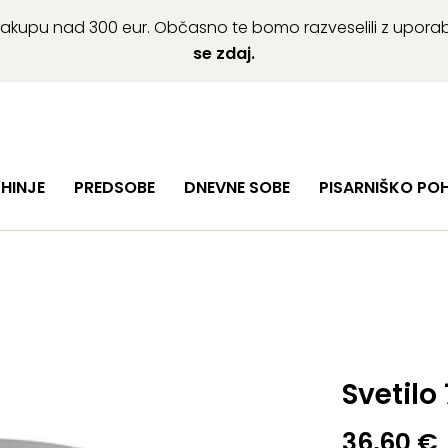
ob nakupu nad 300 eur. Občasno te bomo razveselili z upor
se zdaj.
HINJE
PREDSOBE
DNEVNE SOBE
PISARNIŠKO PO
Svetilo
36,60
€