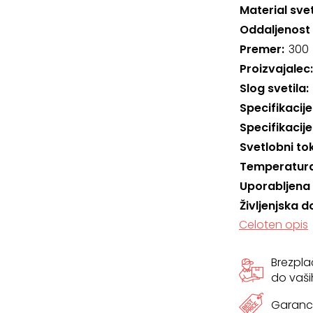
Material svet
Oddaljenost
Premer
300
Proizvajalec
Slog svetila
Specifikacije
Specifikacije
Svetlobni to
Temperatura
Uporabljena
Življenjska d
Celoten opis
Brezpl
do vaši
Garanci