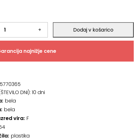
+
Dodaj v košarico
arancija najnižje cene
5770365
ŠTEVILO DNI):
10 dni
a
bela
a
bela
azred vira
F
54
čila
plastika