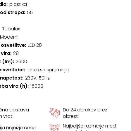
ila
plastika
 od stropa
55
Rabalux
Moderni
 osvetlitve
LED 28
 vira
28
k (lm)
2600
 svetlobe
lahko se spreminja
 napetost
230V, 50Hz
oba vira (h)
15000
ačna dostava
Do 24 obrokov brez
h vrat
obresti
Najboljše razmerje med
ja najnižje cene