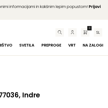
abnimi informacijami in kakšnim lepim popustom!
Prijavi
0
SL
HIŠTVO
SVETILA
PREPROGE
VRT
NA ZALOGI
 77036, Indre