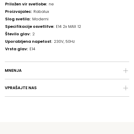
Priložen vir svetlobe
ne
Proizvajalec
Rabalux
Slog svetila
Moderni
Specifikacije osvetlitve
E14 2x MAX 12
Število glav
2
Uporabljena napetost
230V, 50Hz
Vrsta glav
E14
MNENJA
VPRAŠAJTE NAS