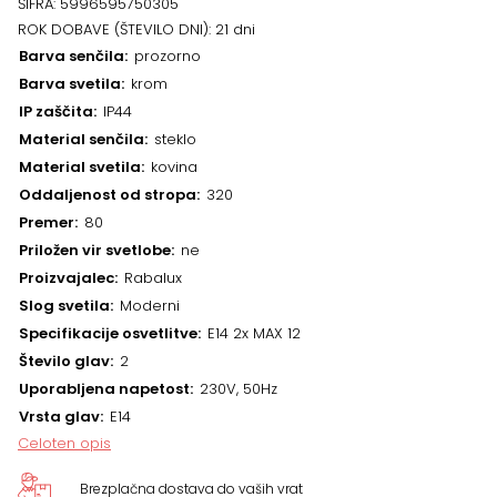
ŠIFRA:
5996595750305
ROK DOBAVE (ŠTEVILO DNI):
21 dni
Barva senčila
prozorno
Barva svetila
krom
IP zaščita
IP44
Material senčila
steklo
Material svetila
kovina
Oddaljenost od stropa
320
Premer
80
Priložen vir svetlobe
ne
Proizvajalec
Rabalux
Slog svetila
Moderni
Specifikacije osvetlitve
E14 2x MAX 12
Število glav
2
Uporabljena napetost
230V, 50Hz
Vrsta glav
E14
Celoten opis
Brezplačna dostava do vaših vrat