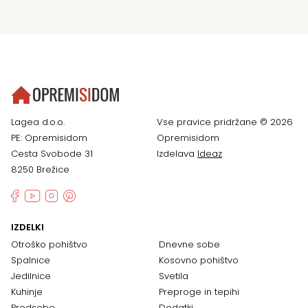
Lagea d.o.o.
Vse pravice pridržane © 2026
PE: Opremisidom
Opremisidom
Cesta Svobode 31
Izdelava
Ideaz
8250 Brežice
IZDELKI
Otroško pohištvo
Dnevne sobe
Spalnice
Kosovno pohištvo
Jedilnice
Svetila
Kuhinje
Preproge in tepihi
Predsobe
Dodatki