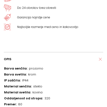
Do 24 obrokov brez obresti
Garancija najnižje cene
Najboljše razmerje med ceno in kakovostjo
OPIS
Barva senčila
prozorno
Barva svetila
krom
IP zaščita
IP44
Material senčila
steklo
Material svetila
kovina
Oddaljenost od stropa
320
Premer
80