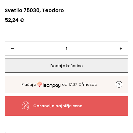
Svetilo 75030, Teodoro
52,24
€
Svetilo
–
+
75030,
Dodaj v košarico
Teodoro
Plačaj z
od
17,67
€
/mesec
količina
Garancija najnižje cene