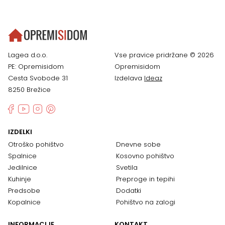
Lagea d.o.o.
Vse pravice pridržane © 2026
PE: Opremisidom
Opremisidom
Cesta Svobode 31
Izdelava
Ideaz
8250 Brežice
IZDELKI
Otroško pohištvo
Dnevne sobe
Spalnice
Kosovno pohištvo
Jedilnice
Svetila
Kuhinje
Preproge in tepihi
Predsobe
Dodatki
Kopalnice
Pohištvo na zalogi
INFORMACIJE
KONTAKT