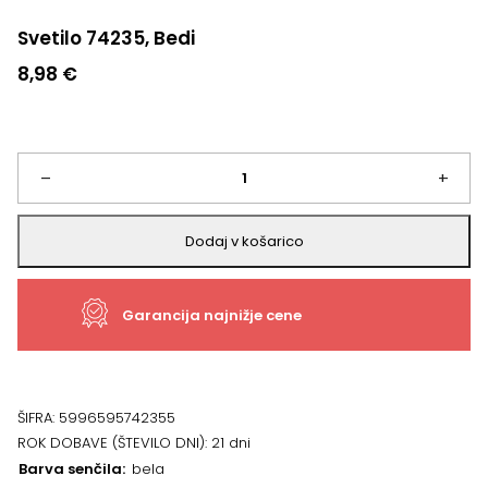
Svetilo 74235, Bedi
8,98
€
Svetilo
–
+
74235,
Dodaj v košarico
Bedi
Garancija najnižje cene
količina
ŠIFRA:
5996595742355
ROK DOBAVE (ŠTEVILO DNI):
21 dni
Barva senčila
bela