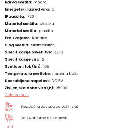
Barva svetila
modra
Energetski razred vira
G
IP zaščita
IP20
Material senčila
plastika
Material svetila
plastika
Proizvajalec
Rabalux
Slog svetila
Minimalistični
Specifikacije osvetlitve
LED 2
Specifikacije vira
2
Svetlobni tok (lm)
165
Temperatura svetlobe
naravna bela
Uporabljena napetost
DC 5V
Življenjska doba vira (h)
25000
Celoten opis
Brezplačna dostava do vaših vrat
Do 24 obrokov brez obresti