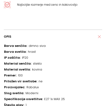
Najboljše razmerje med ceno in kakovostjo
OPIS
Barva senčila
dimno siva
Barva svetila
hrast
IP zaščita
IP20
Material senčila
steklo
Material svetila
kovina
Premer
100
Priložen vir svetlobe
ne
Proizvajalec
Rabalux
Slog svetila
Moderni
Specifikacije osvetlitve
E27 1x MAX 25
Število glav
1