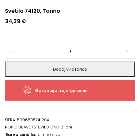
Svetilo 74120, Tanno
34,39
€
Svetilo
–
+
74120,
Dodaj v košarico
Tanno
Garancija najnižje cene
količina
ŠIFRA:
5996595741204
ROK DOBAVE (ŠTEVILO DNI):
21 dni
Barva senčila
dimno siva