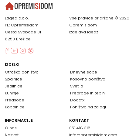
Lagea d.o.o.
Vse pravice pridržane © 2026
PE: Opremisidom
Opremisidom
Cesta Svobode 31
Izdelava
Ideaz
8250 Brežice
IZDELKI
Otroško pohištvo
Dnevne sobe
Spalnice
Kosovno pohištvo
Jedilnice
Svetila
Kuhinje
Preproge in tepihi
Predsobe
Dodatki
Kopalnice
Pohištvo na zalogi
INFORMACIJE
KONTAKT
O nas
051 418 318
Nasveti
info@opremisidom.com