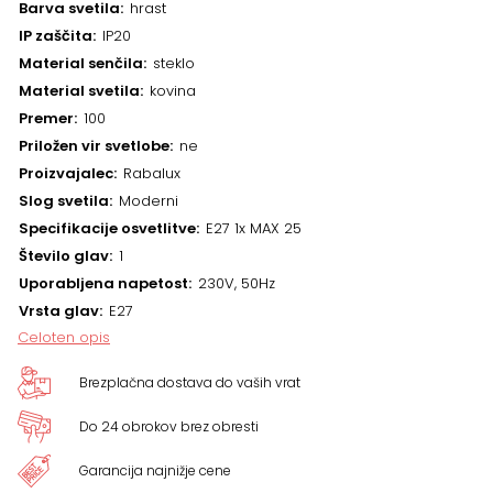
Barva svetila
hrast
IP zaščita
IP20
Material senčila
steklo
Material svetila
kovina
Premer
100
Priložen vir svetlobe
ne
Proizvajalec
Rabalux
Slog svetila
Moderni
Specifikacije osvetlitve
E27 1x MAX 25
Število glav
1
Uporabljena napetost
230V, 50Hz
Vrsta glav
E27
Celoten opis
Brezplačna dostava do vaših vrat
Do 24 obrokov brez obresti
Garancija najnižje cene