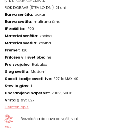
ŠIFRA:
5996595740214
ROK DOBAVE (ŠTEVILO DNI):
21 dni
Barva senčila
bakar
Barva svetila
matirana črna
IP zaščita
IP20
Material senčila
kovina
Material svetila
kovina
Premer
120
Priložen vir svetlobe
ne
Proizvajalec
Rabalux
Slog svetila
Moderni
Specifikacije osvetlitve
E27 1x MAX 40
Število glav
1
Uporabljena napetost
230V, 50Hz
Vrsta glav
E27
Celoten opis
Brezplačna dostava do vaših vrat