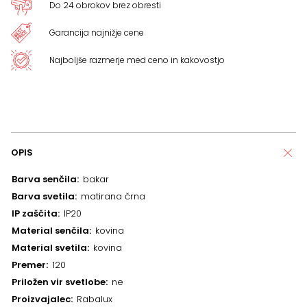
Do 24 obrokov brez obresti
Garancija najnižje cene
Najboljše razmerje med ceno in kakovostjo
OPIS
Barva senčila
bakar
Barva svetila
matirana črna
IP zaščita
IP20
Material senčila
kovina
Material svetila
kovina
Premer
120
Priložen vir svetlobe
ne
Proizvajalec
Rabalux