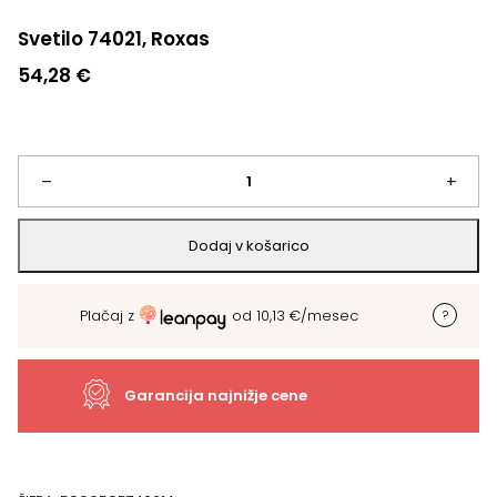
Svetilo 74021, Roxas
54,28
€
Svetilo
–
+
74021,
Dodaj v košarico
Roxas
Plačaj z
od
10,13
€
/mesec
količina
Garancija najnižje cene