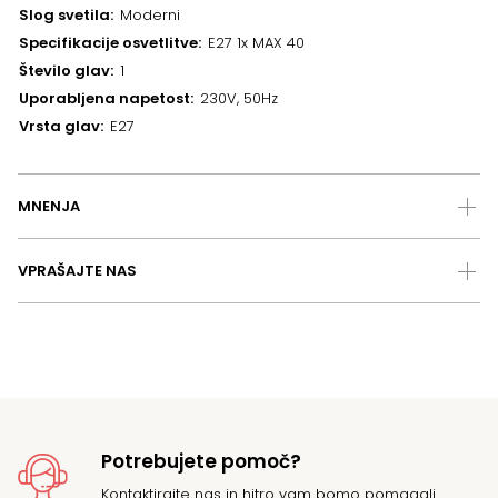
Slog svetila
Moderni
Specifikacije osvetlitve
E27 1x MAX 40
Število glav
1
Uporabljena napetost
230V, 50Hz
Vrsta glav
E27
MNENJA
VPRAŠAJTE NAS
Potrebujete pomoč?
Kontaktirajte
nas in hitro vam bomo pomagali.