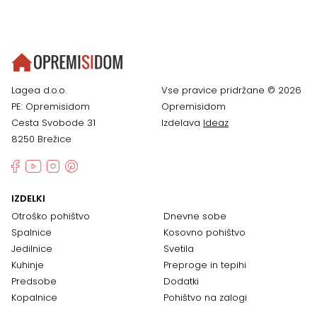
Lagea d.o.o.
Vse pravice pridržane © 2026
PE: Opremisidom
Opremisidom
Cesta Svobode 31
Izdelava
Ideaz
8250 Brežice
IZDELKI
Otroško pohištvo
Dnevne sobe
Spalnice
Kosovno pohištvo
Jedilnice
Svetila
Kuhinje
Preproge in tepihi
Predsobe
Dodatki
Kopalnice
Pohištvo na zalogi