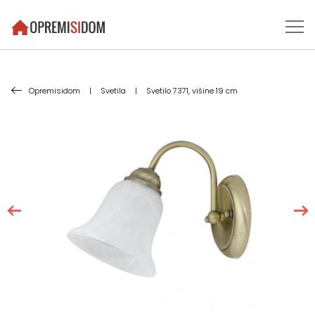
Opremisidom
|
Svetila
|
Svetilo 7371, višine 19 cm