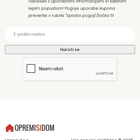
razveseli z uporabnimi informacijami in kakšnim
lepim popustom! Pogoje uporabe kupona
preverite v rubriki "Splošni pogoji"/točka 5!