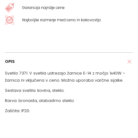
Garancija najnižje cene
Najboljše razmerje med ceno in kakovostjo
OPIS
Svetilo 7371. V svetila ustrezajo žarnice E-14 z močjo 1x40W –
žarnica ni vključena v ceno. Možna uporaba varčne sijalke.
Sestava svetila: kovina, steklo.
Barva: bronasta, alabastrno steklo.
Zaščita: IP20.