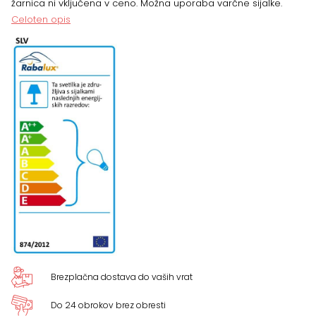
žarnica ni vključena v ceno. Možna uporaba varčne sijalke.
Celoten opis
Brezplačna dostava do vaših vrat
Do 24 obrokov brez obresti