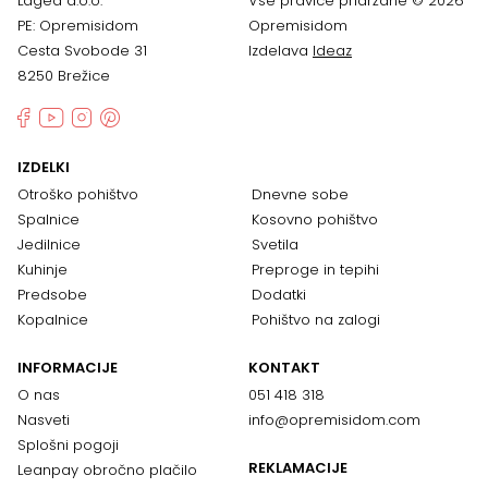
Lagea d.o.o.
Vse pravice pridržane © 2026
PE: Opremisidom
Opremisidom
Cesta Svobode 31
Izdelava
Ideaz
8250 Brežice
IZDELKI
Otroško pohištvo
Dnevne sobe
Spalnice
Kosovno pohištvo
Jedilnice
Svetila
Kuhinje
Preproge in tepihi
Predsobe
Dodatki
Kopalnice
Pohištvo na zalogi
INFORMACIJE
KONTAKT
O nas
051 418 318
Nasveti
info@opremisidom.com
Splošni pogoji
REKLAMACIJE
Leanpay obročno plačilo