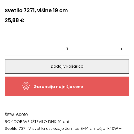
Svetilo 7371, višine 19 cm
25,88
€
Svetilo
–
+
7371,
Dodaj v košarico
višine
Garancija najnižje cene
19
cm
količina
ŠIFRA:
60919
ROK DOBAVE (ŠTEVILO DNI):
10 dni
Svetilo 7371. V svetila ustrezajo žarnice E-14 z močjo 1x40W –