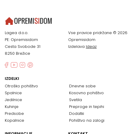
Lagea d.o.o.
Vse pravice pridržane © 2026
PE: Opremisidom
Opremisidom
Cesta Svobode 31
Izdelava
Ideaz
8250 Brežice
IZDELKI
Otroško pohištvo
Dnevne sobe
Spalnice
Kosovno pohištvo
Jedilnice
Svetila
Kuhinje
Preproge in tepihi
Predsobe
Dodatki
Kopalnice
Pohištvo na zalogi
INFORMACIJE
KONTAKT