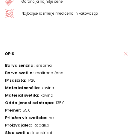
Garancija najnižje cene
Najboljše razmerje med ceno in kakovostjo
OPIS
Barva senčila
srebrna
Barva svetila
matirana črna
IP zaščita
IP20
Material senčila
kovina
Material svetila
kovina
Oddaljenost od stropa
135.0
Premer
55.0
Priložen vir svetlobe
ne
Proizvajalec
Rabalux
Slog svetila
Industrijski