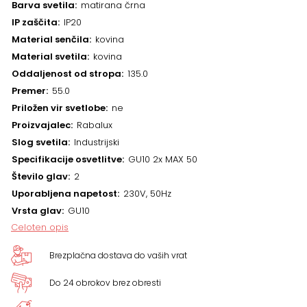
Barva svetila
matirana črna
IP zaščita
IP20
Material senčila
kovina
Material svetila
kovina
Oddaljenost od stropa
135.0
Premer
55.0
Priložen vir svetlobe
ne
Proizvajalec
Rabalux
Slog svetila
Industrijski
Specifikacije osvetlitve
GU10 2x MAX 50
Število glav
2
Uporabljena napetost
230V, 50Hz
Vrsta glav
GU10
Celoten opis
Brezplačna dostava do vaših vrat
Do 24 obrokov brez obresti