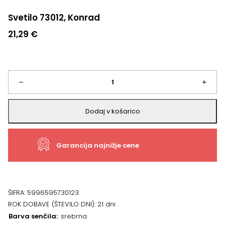
Svetilo 73012, Konrad
21,29
€
Svetilo
–
+
73012,
Dodaj v košarico
Konrad
Garancija najnižje cene
količina
ŠIFRA:
5996595730123
ROK DOBAVE (ŠTEVILO DNI):
21 dni
Barva senčila
srebrna