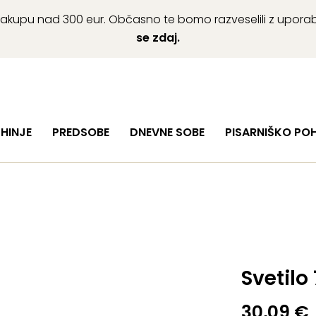
ob nakupu nad 300 eur. Občasno te bomo razveselili z upor
se zdaj.
HINJE
PREDSOBE
DNEVNE SOBE
PISARNIŠKO PO
Svetilo
30,09
€