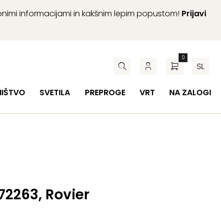
abnimi informacijami in kakšnim lepim popustom!
Prijavi
0
SL
HIŠTVO
SVETILA
PREPROGE
VRT
NA ZALOGI
 72263, Rovier