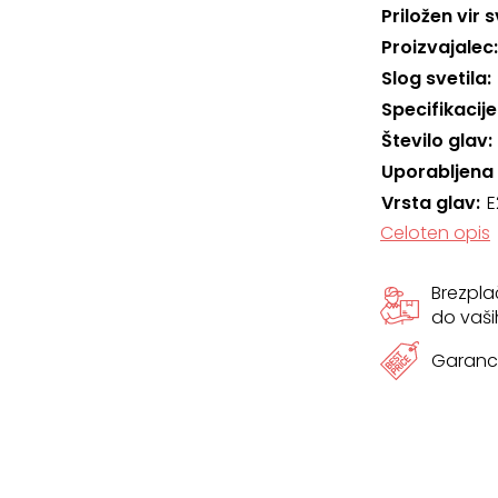
Priložen vir 
Proizvajalec
Slog svetila
Specifikacije
Število glav
Uporabljena
Vrsta glav
E
Celoten opis
Brezpl
do vaši
Garanci