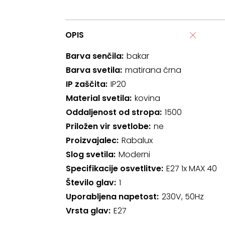
OPIS
Barva senčila
bakar
Barva svetila
matirana črna
IP zaščita
IP20
Material svetila
kovina
Oddaljenost od stropa
1500
Priložen vir svetlobe
ne
Proizvajalec
Rabalux
Slog svetila
Moderni
Specifikacije osvetlitve
E27 1x MAX 40
Število glav
1
Uporabljena napetost
230V, 50Hz
Vrsta glav
E27