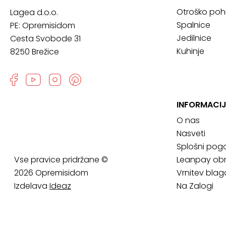
Otroško poh
Lagea d.o.o.
Spalnice
PE: Opremisidom
Jedilnice
Cesta Svobode 31
Kuhinje
8250 Brežice
INFORMACIJ
O nas
Nasveti
Splošni pogo
Vse pravice pridržane ©
Leanpay obr
2026 Opremisidom
Vrnitev blag
Izdelava
Ideaz
Na Zalogi