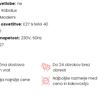
svetlobe
ne
Rabalux
Moderni
 osvetlitve
E27 1x MAX 40
1
 napetost
230V, 50Hz
27
ačna dostava
Do 24 obrokov brez
h vrat
obresti
Najboljše razmerje med
ja najnižje cene
ceno in kakovostjo