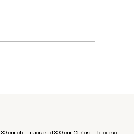
rani 30 eur ob nakupu nad 300 eur. Občasno te bomo