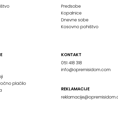
ištvo
Predsobe
Kopalnice
Dnevne sobe
Kosovno pohištvo
E
KONTAKT
051 418 318
info@opremisidom.com
ji
očno plačilo
REKLAMACIJE
a
reklamacije@
opremisidom