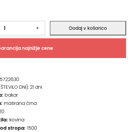
+
Dodaj v košarico
arancija najnižje cene
5722630
ŠTEVILO DNI):
21 dni
a
bakar
a
matirana črna
20
ila
kovina
 od stropa
1500