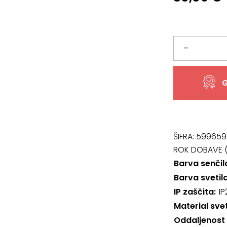
Svetilo
–
72263,
G
Rovier
količina
ŠIFRA:
599659
ROK DOBAVE (
Barva senčil
Barva svetil
IP zaščita
IP
Material svet
Oddaljenost