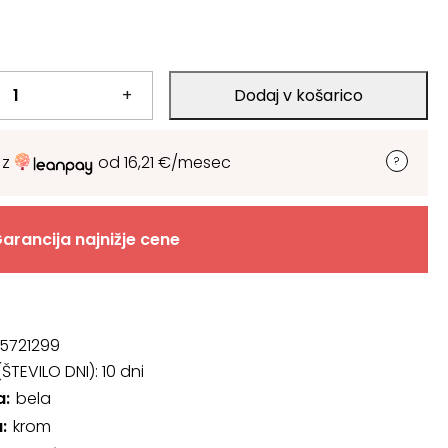
+
Dodaj v košarico
 z
od
16,21
€
/mesec
arancija najnižje cene
5721299
ŠTEVILO DNI):
10 dni
a
bela
a
krom