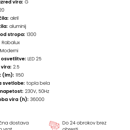
azred vira
G
20
čila
akril
ila
aluminij
 od stropa
1300
Rabalux
Moderni
 osvetlitve
LED 25
 vira
2.5
k (lm)
1150
 svetlobe
topla bela
 napetost
230V, 50Hz
oba vira (h)
36000
ačna dostava
Do 24 obrokov brez
h vrat
obresti