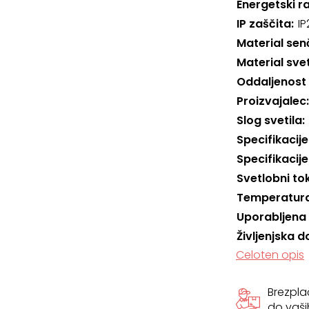
Energetski r
IP zaščita
IP
Material sen
Material svet
Oddaljenost
Proizvajalec
Slog svetila
Specifikacije
Specifikacije
Svetlobni to
Temperatura
Uporabljena
Življenjska d
Celoten opis
Brezpl
do vaši