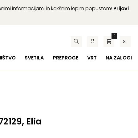
abnimi informacijami in kakšnim lepim popustom!
Prijavi
0
SL
HIŠTVO
SVETILA
PREPROGE
VRT
NA ZALOGI
72129, Elia