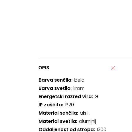
OPIS
Barva senčila
bela
Barva svetila
krom
Energetski razred vira
G
IP zaščita
IP20
Material senčila
akril
Material svetila
aluminij
Oddaljenost od stropa
1300