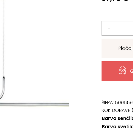
Svetilo
–
72129,
Plačaj
Elia
količina
G
ŠIFRA:
599659
ROK DOBAVE (
Barva senčil
Barva svetil