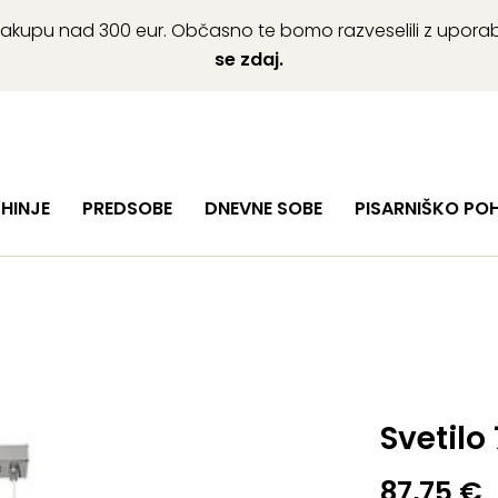
ob nakupu nad 300 eur. Občasno te bomo razveselili z upor
se zdaj.
HINJE
PREDSOBE
DNEVNE SOBE
PISARNIŠKO PO
Svetilo 
87,75
€