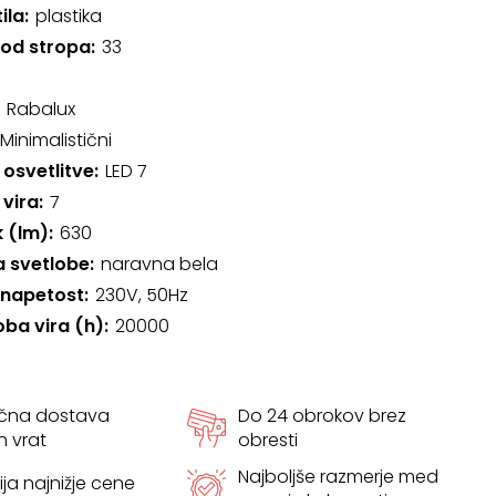
ila
plastika
 od stropa
33
Rabalux
Minimalistični
 osvetlitve
LED 7
 vira
7
k (lm)
630
 svetlobe
naravna bela
 napetost
230V, 50Hz
oba vira (h)
20000
ačna dostava
Do 24 obrokov brez
h vrat
obresti
Najboljše razmerje med
ja najnižje cene