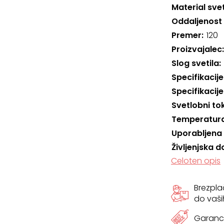
Material svet
Oddaljenost
Premer
120
Proizvajalec
Slog svetila
Specifikacije
Specifikacije
Svetlobni to
Temperatura
Uporabljena
Življenjska d
Celoten opis
Brezpl
do vaši
Garanci