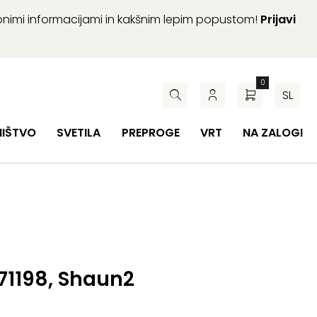
abnimi informacijami in kakšnim lepim popustom!
Prijavi
0
SL
HIŠTVO
SVETILA
PREPROGE
VRT
NA ZALOGI
 71198, Shaun2