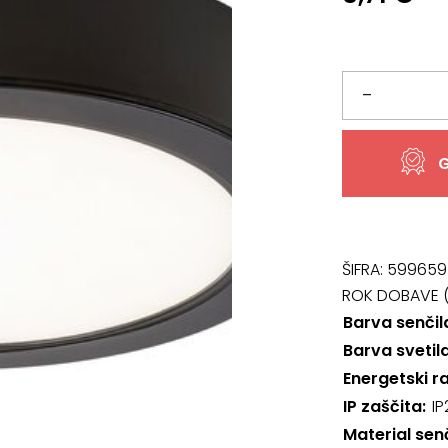
Svetilo
–
71198,
G
Shaun2
količina
ŠIFRA:
599659
ROK DOBAVE (
Barva senčil
Barva svetil
Energetski r
IP zaščita
IP
Material sen