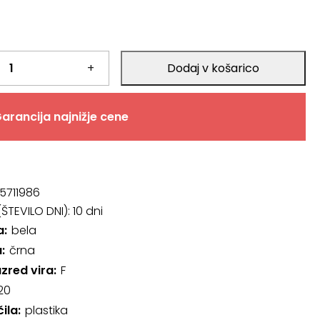
+
Dodaj v košarico
arancija najnižje cene
5711986
ŠTEVILO DNI):
10 dni
a
bela
a
črna
azred vira
F
20
čila
plastika