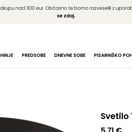
ob nakupu nad 300 eur. Občasno te bomo razveselili z upor
se zdaj.
HINJE
PREDSOBE
DNEVNE SOBE
PISARNIŠKO PO
Svetilo
5,71
€