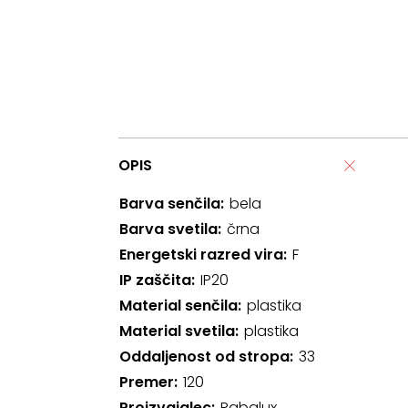
OPIS
Barva senčila
bela
Barva svetila
črna
Energetski razred vira
F
IP zaščita
IP20
Material senčila
plastika
Material svetila
plastika
Oddaljenost od stropa
33
Premer
120
Proizvajalec
Rabalux