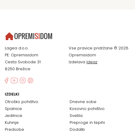
Lagea d.o.o.
Vse pravice pridržane © 2026
PE: Opremisidom
Opremisidom
Cesta Svobode 31
Izdelava
Ideaz
8250 Brežice
IZDELKI
Otroško pohištvo
Dnevne sobe
Spalnice
Kosovno pohištvo
Jedilnice
Svetila
Kuhinje
Preproge in tepihi
Predsobe
Dodatki