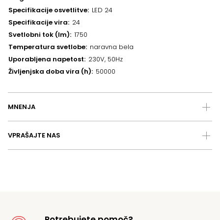
Specifikacije osvetlitve
LED 24
Specifikacije vira
24
Svetlobni tok (lm)
1750
Temperatura svetlobe
naravna bela
Uporabljena napetost
230V, 50Hz
Življenjska doba vira (h)
50000
MNENJA
VPRAŠAJTE NAS
Potrebujete pomoč?