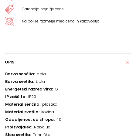
Garancija najnižje cene
Najboljše razmerje med ceno in kakovostjo
OPIS
Barva senčila
bela
Barva svetila
bela
Energetski razred vira
G
IP zaščita
IP20
Material senčila
plastika
Material svetila
kovina
Oddaljenost od stropa
40
Proizvajalec
Rabalux
Slog svetila
Tehnička