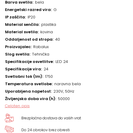
Barva svetila
bela
Energetski razred vira
G
IP zaščita
IP20
Material senčila
plastika
Material svetila
kovina
Oddaljenost od stropa
40
Proizvajalec
Rabalux
Slog svetila
Tehnička
Specifikacije osvetlitve
LED 24
Specifikacije vira
24
Svetlobni tok (lm)
1750
Temperatura svetlobe
naravna bela
Uporabljena napetost
230V, 50Hz
Življenjska doba vira (h)
50000
Celoten opis
Brezplačna dostava do vaših vrat
Do 24 obrokov brez obresti