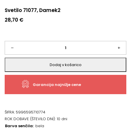
Svetilo 71077, Damek2
28,70
€
Svetilo
–
+
71077,
Dodaj v košarico
Damek2
Garancija najnižje cene
količina
ŠIFRA:
5996595710774
ROK DOBAVE (ŠTEVILO DNI):
10 dni
Barva senčila
bela