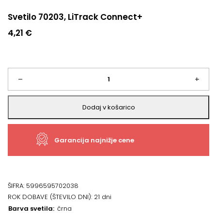
Svetilo 70203, LiTrack Connect+
4,21
€
Svetilo
–
+
70203,
Dodaj v košarico
LiTrack
Garancija najnižje cene
Connect+
količina
ŠIFRA:
5996595702038
ROK DOBAVE (ŠTEVILO DNI):
21 dni
Barva svetila
črna