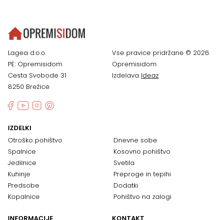
Lagea d.o.o.
Vse pravice pridržane © 2026
PE: Opremisidom
Opremisidom
Cesta Svobode 31
Izdelava
Ideaz
8250 Brežice
IZDELKI
Otroško pohištvo
Dnevne sobe
Spalnice
Kosovno pohištvo
Jedilnice
Svetila
Kuhinje
Preproge in tepihi
Predsobe
Dodatki
Kopalnice
Pohištvo na zalogi
INFORMACIJE
KONTAKT